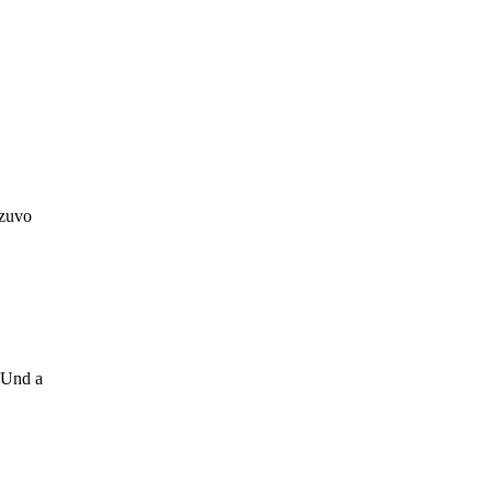
 zuvo
 Und a