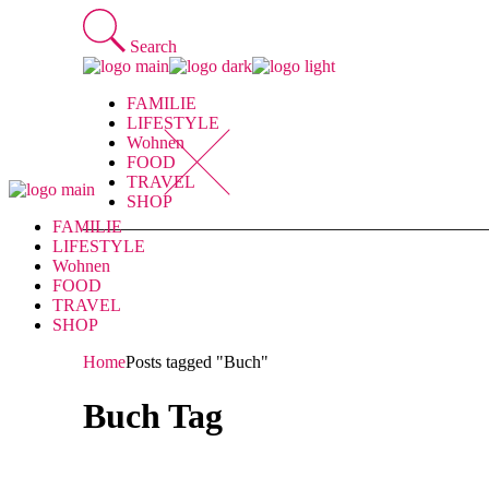
Skip
to
Search
the
content
FAMILIE
LIFESTYLE
Wohnen
FOOD
TRAVEL
SHOP
FAMILIE
LIFESTYLE
Wohnen
FOOD
TRAVEL
SHOP
Home
Posts tagged "Buch"
Buch Tag