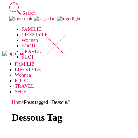
Skip
to
Search
the
content
FAMILIE
LIFESTYLE
Wohnen
FOOD
TRAVEL
SHOP
FAMILIE
LIFESTYLE
Wohnen
FOOD
TRAVEL
SHOP
Home
Posts tagged "Dessous"
Dessous Tag