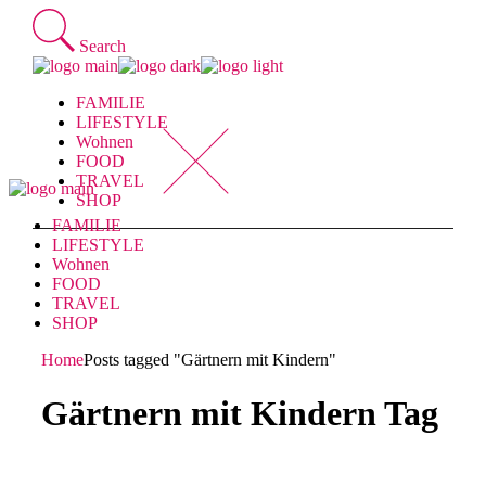
Skip
to
Search
the
content
FAMILIE
LIFESTYLE
Wohnen
FOOD
TRAVEL
SHOP
FAMILIE
LIFESTYLE
Wohnen
FOOD
TRAVEL
SHOP
Home
Posts tagged "Gärtnern mit Kindern"
Gärtnern mit Kindern Tag