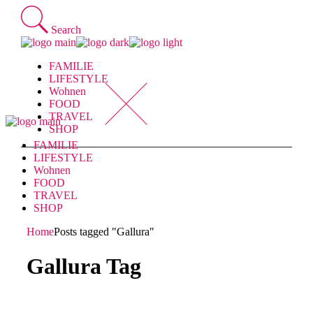
Skip
to
Search
the
content
FAMILIE
LIFESTYLE
Wohnen
FOOD
TRAVEL
SHOP
FAMILIE
LIFESTYLE
Wohnen
FOOD
TRAVEL
SHOP
Home
Posts tagged "Gallura"
Gallura Tag