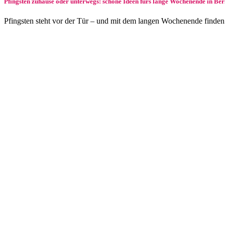
Pfingsten zuhause oder unterwegs: schöne Ideen fürs lange Wochenende in Be
Pfingsten steht vor der Tür – und mit dem langen Wochenende finden