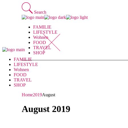
Skip
to
Search
the
content
FAMILIE
LIFESTYLE
Wohnen
FOOD
TRAVEL
SHOP
FAMILIE
LIFESTYLE
Wohnen
FOOD
TRAVEL
SHOP
Home
2019
August
August 2019