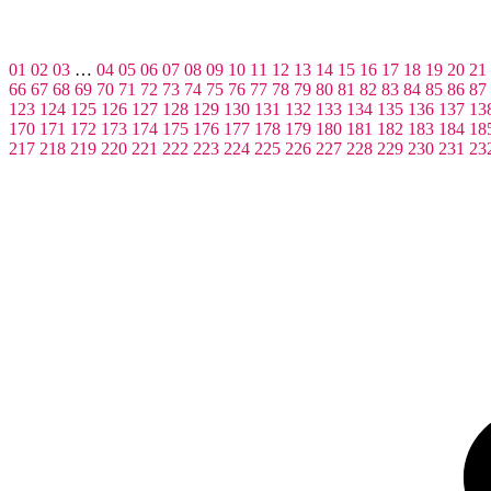
01
02
03
…
04
05
06
07
08
09
10
11
12
13
14
15
16
17
18
19
20
21
66
67
68
69
70
71
72
73
74
75
76
77
78
79
80
81
82
83
84
85
86
87
123
124
125
126
127
128
129
130
131
132
133
134
135
136
137
13
170
171
172
173
174
175
176
177
178
179
180
181
182
183
184
18
217
218
219
220
221
222
223
224
225
226
227
228
229
230
231
23