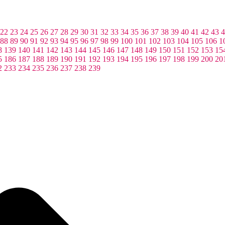
22
23
24
25
26
27
28
29
30
31
32
33
34
35
36
37
38
39
40
41
42
43
4
88
89
90
91
92
93
94
95
96
97
98
99
100
101
102
103
104
105
106
1
8
139
140
141
142
143
144
145
146
147
148
149
150
151
152
153
15
5
186
187
188
189
190
191
192
193
194
195
196
197
198
199
200
20
2
233
234
235
236
237
238
239