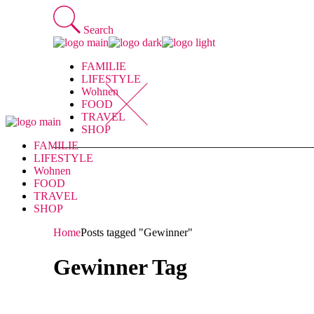
Skip
to
Search
the
content
FAMILIE
LIFESTYLE
Wohnen
FOOD
TRAVEL
SHOP
FAMILIE
LIFESTYLE
Wohnen
FOOD
TRAVEL
SHOP
Home
Posts tagged "Gewinner"
Gewinner Tag