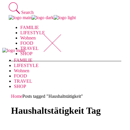
Skip
to
Search
the
content
FAMILIE
LIFESTYLE
Wohnen
FOOD
TRAVEL
SHOP
FAMILIE
LIFESTYLE
Wohnen
FOOD
TRAVEL
SHOP
Home
Posts tagged "Haushaltstätigkeit"
Haushaltstätigkeit Tag