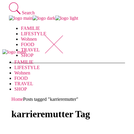
Skip
to
Search
the
content
FAMILIE
LIFESTYLE
Wohnen
FOOD
TRAVEL
SHOP
FAMILIE
LIFESTYLE
Wohnen
FOOD
TRAVEL
SHOP
Home
Posts tagged "karrieremutter"
karrieremutter Tag