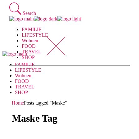
Skip
to
Search
the
content
FAMILIE
LIFESTYLE
Wohnen
FOOD
TRAVEL
SHOP
FAMILIE
LIFESTYLE
Wohnen
FOOD
TRAVEL
SHOP
Home
Posts tagged "Maske"
Maske Tag