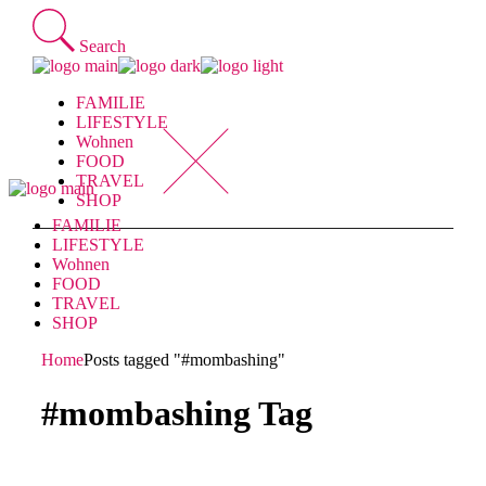
Skip
to
Search
the
content
FAMILIE
LIFESTYLE
Wohnen
FOOD
TRAVEL
SHOP
FAMILIE
LIFESTYLE
Wohnen
FOOD
TRAVEL
SHOP
Home
Posts tagged "#mombashing"
#mombashing Tag