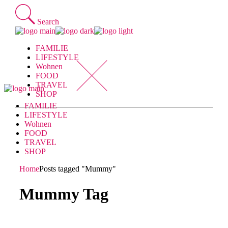
Skip
to
Search
the
content
FAMILIE
LIFESTYLE
Wohnen
FOOD
TRAVEL
SHOP
FAMILIE
LIFESTYLE
Wohnen
FOOD
TRAVEL
SHOP
Home
Posts tagged "Mummy"
Mummy Tag