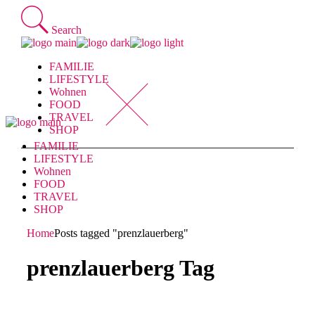
Skip
to
Search
the
content
FAMILIE
LIFESTYLE
Wohnen
FOOD
TRAVEL
SHOP
FAMILIE
LIFESTYLE
Wohnen
FOOD
TRAVEL
SHOP
Home
Posts tagged "prenzlauerberg"
prenzlauerberg Tag