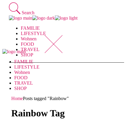
Skip
to
Search
the
content
FAMILIE
LIFESTYLE
Wohnen
FOOD
TRAVEL
SHOP
FAMILIE
LIFESTYLE
Wohnen
FOOD
TRAVEL
SHOP
Home
Posts tagged "Rainbow"
Rainbow Tag