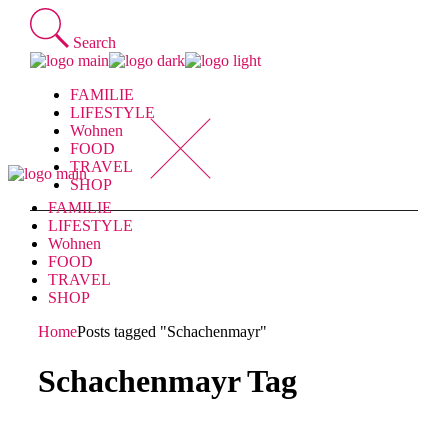
Skip
to
Search
the
content
FAMILIE
LIFESTYLE
Wohnen
FOOD
TRAVEL
SHOP
FAMILIE
LIFESTYLE
Wohnen
FOOD
TRAVEL
SHOP
Home
Posts tagged "Schachenmayr"
Schachenmayr Tag