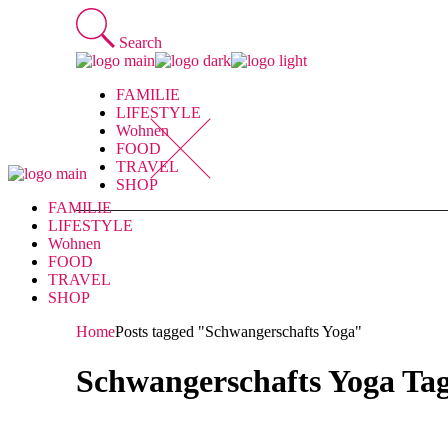
Skip
to
Search
the
content
FAMILIE
LIFESTYLE
Wohnen
FOOD
TRAVEL
SHOP
FAMILIE
LIFESTYLE
Wohnen
FOOD
TRAVEL
SHOP
Home
Posts tagged "Schwangerschafts Yoga"
Schwangerschafts Yoga Ta