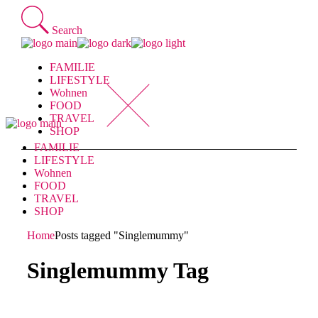
Skip
to
Search
the
content
FAMILIE
LIFESTYLE
Wohnen
FOOD
TRAVEL
SHOP
FAMILIE
LIFESTYLE
Wohnen
FOOD
TRAVEL
SHOP
Home
Posts tagged "Singlemummy"
Singlemummy Tag