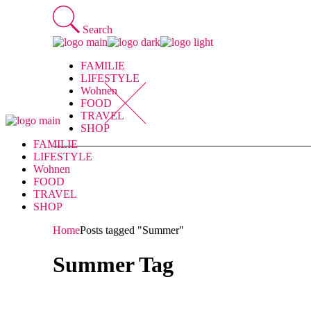
Skip
to
Search
the
content
FAMILIE
LIFESTYLE
Wohnen
FOOD
TRAVEL
SHOP
FAMILIE
LIFESTYLE
Wohnen
FOOD
TRAVEL
SHOP
Home
Posts tagged "Summer"
Summer Tag