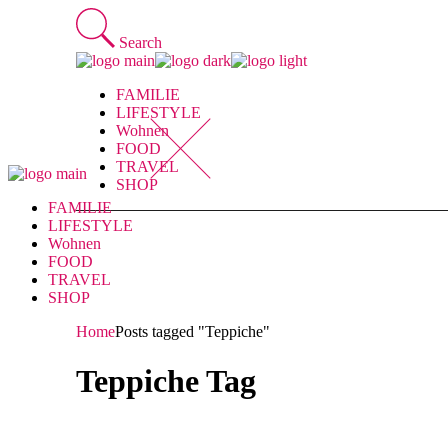
Skip
to
Search
the
content
FAMILIE
LIFESTYLE
Wohnen
FOOD
TRAVEL
SHOP
FAMILIE
LIFESTYLE
Wohnen
FOOD
TRAVEL
SHOP
Home
Posts tagged "Teppiche"
Teppiche Tag