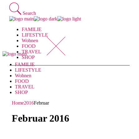
Skip
to
Search
the
content
FAMILIE
LIFESTYLE
Wohnen
FOOD
TRAVEL
SHOP
FAMILIE
LIFESTYLE
Wohnen
FOOD
TRAVEL
SHOP
Home
2016
Februar
Februar 2016