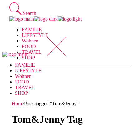
Skip
to
Search
the
content
FAMILIE
LIFESTYLE
Wohnen
FOOD
TRAVEL
SHOP
FAMILIE
LIFESTYLE
Wohnen
FOOD
TRAVEL
SHOP
Home
Posts tagged "Tom&Jenny"
Tom&Jenny Tag