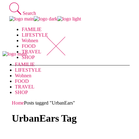
Skip
to
Search
the
content
FAMILIE
LIFESTYLE
Wohnen
FOOD
TRAVEL
SHOP
FAMILIE
LIFESTYLE
Wohnen
FOOD
TRAVEL
SHOP
Home
Posts tagged "UrbanEars"
UrbanEars Tag