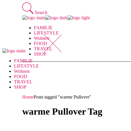
Skip
to
Search
the
content
FAMILIE
LIFESTYLE
Wohnen
FOOD
TRAVEL
SHOP
FAMILIE
LIFESTYLE
Wohnen
FOOD
TRAVEL
SHOP
Home
Posts tagged "warme Pullover"
warme Pullover Tag