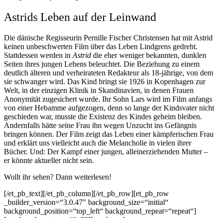
Astrids Leben auf der Leinwand
Die dänische Regisseurin Pernille Fischer Christensen hat mit Astrid
keinen unbeschwerten Film über das Leben Lindgrens gedreht.
Stattdessen werden in
Astrid
die eher weniger bekannten, dunklen
Seiten ihres jungen Lebens beleuchtet. Die Beziehung zu einem
deutlich älteren und verheirateten Redakteur als 18-jährige, von dem
sie schwanger wird. Das Kind bringt sie 1926 in Kopenhagen zur
Welt, in der einzigen Klinik in Skandinavien, in denen Frauen
Anonymität zugesichert wurde. Ihr Sohn Lars wird im Film anfangs
von einer Hebamme aufgezogen, denn so lange der Kindsvater nicht
geschieden war, musste die Existenz des Kindes geheim bleiben.
Andernfalls hätte seine Frau ihn wegen Unzucht ins Gefängnis
bringen können. Der Film zeigt das Leben einer kämpferischen Frau
und erklärt uns vielleicht auch die Melancholie in vielen ihrer
Bücher. Und: Der Kampf einer jungen, alleinerziehenden Mutter –
er könnte aktueller nicht sein.
Wollt ihr sehen? Dann weiterlesen!
[/et_pb_text][/et_pb_column][/et_pb_row][et_pb_row
_builder_version=“3.0.47″ background_size=“initial“
background_position=“top_left“ background_repeat=“repeat“]