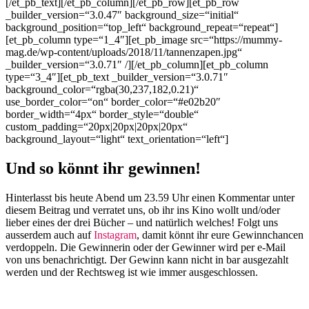
[/et_pb_text][/et_pb_column][/et_pb_row][et_pb_row
_builder_version=“3.0.47″ background_size=“initial“
background_position=“top_left“ background_repeat=“repeat“]
[et_pb_column type=“1_4″][et_pb_image src=“https://mummy-
mag.de/wp-content/uploads/2018/11/tannenzapen.jpg“
_builder_version=“3.0.71″ /][/et_pb_column][et_pb_column
type=“3_4″][et_pb_text _builder_version=“3.0.71″
background_color=“rgba(30,237,182,0.21)“
use_border_color=“on“ border_color=“#e02b20″
border_width=“4px“ border_style=“double“
custom_padding=“20px|20px|20px|20px“
background_layout=“light“ text_orientation=“left“]
Und so könnt ihr gewinnen!
Hinterlasst bis heute Abend um 23.59 Uhr einen Kommentar unter
diesem Beitrag und verratet uns, ob ihr ins Kino wollt und/oder
lieber eines der drei Bücher – und natürlich welches! Folgt uns
ausserdem auch auf
Instagram
, damit könnt ihr eure Gewinnchancen
verdoppeln.
Die Gewinnerin oder der Gewinner wird per e-Mail
von uns benachrichtigt. Der Gewinn kann nicht in bar ausgezahlt
werden und der Rechtsweg ist wie immer ausgeschlossen.