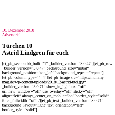
10. Dezember 2018
Advertorial
Türchen 10
Astrid Lindgren für euch
[et_pb_section bb_built=“1″ _builder_version=“3.0.47″][et_pb_row
_builder_version=“3.0.47″ background_size=“initial“
background_position=“top_left“ background_repeat=“repeat“]
[et_pb_column type=“4_4″][et_pb_image src=“https://mummy-
mag.de/wp-content/uploads/2018/12/astrid-titel.jpg“
_builder_version=“3.0.71″ show_in_lightbox=“off“
url_new_window=“off“ use_overlay=“off“ sticky=“off“
align=“left“ always_center_on_mobile=“on“ border_style=“solid“
force_fullwidth=“off“ /][et_pb_text _builder_version=“3.0.71″
background_layout=“light“ text_orientation=“left“
border_style=“solid“]