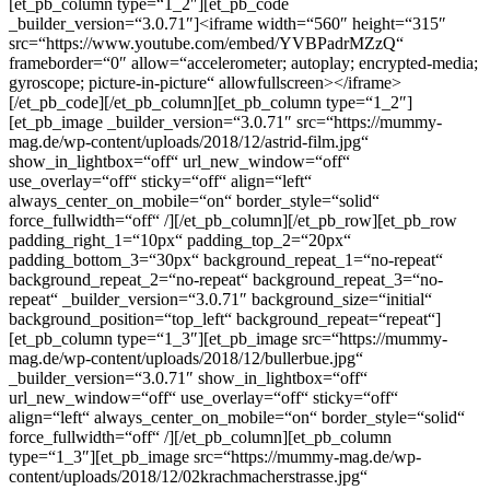
[et_pb_column type=“1_2″][et_pb_code
_builder_version=“3.0.71″]<iframe width=“560″ height=“315″
src=“https://www.youtube.com/embed/YVBPadrMZzQ“
frameborder=“0″ allow=“accelerometer; autoplay; encrypted-media;
gyroscope; picture-in-picture“ allowfullscreen></iframe>
[/et_pb_code][/et_pb_column][et_pb_column type=“1_2″]
[et_pb_image _builder_version=“3.0.71″ src=“https://mummy-
mag.de/wp-content/uploads/2018/12/astrid-film.jpg“
show_in_lightbox=“off“ url_new_window=“off“
use_overlay=“off“ sticky=“off“ align=“left“
always_center_on_mobile=“on“ border_style=“solid“
force_fullwidth=“off“ /][/et_pb_column][/et_pb_row][et_pb_row
padding_right_1=“10px“ padding_top_2=“20px“
padding_bottom_3=“30px“ background_repeat_1=“no-repeat“
background_repeat_2=“no-repeat“ background_repeat_3=“no-
repeat“ _builder_version=“3.0.71″ background_size=“initial“
background_position=“top_left“ background_repeat=“repeat“]
[et_pb_column type=“1_3″][et_pb_image src=“https://mummy-
mag.de/wp-content/uploads/2018/12/bullerbue.jpg“
_builder_version=“3.0.71″ show_in_lightbox=“off“
url_new_window=“off“ use_overlay=“off“ sticky=“off“
align=“left“ always_center_on_mobile=“on“ border_style=“solid“
force_fullwidth=“off“ /][/et_pb_column][et_pb_column
type=“1_3″][et_pb_image src=“https://mummy-mag.de/wp-
content/uploads/2018/12/02krachmacherstrasse.jpg“