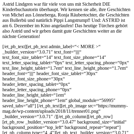
Astrid Lindgren war für viele von uns mit Sicherheit DIE
Kinderbuchautorin überhaupt. Wir kennen sie alle, ihre Geschichten
von Michel aus Lönneberga, Ronja Räubertochter, die Geschichten
aus Bullerbü und natürlich Pippi Langstrumpf! Und: ASTRID ist
am 6. Dezember im Kino angelaufen! Das heutige Türchen gehört
also Astrid und wir geben damit gute Geschichten weiter an die
nächste Generation!
[/et_pb_text][et_pb_text admin_label=“< MORE >“
_builder_version=“3.0.71″ text_font=“||||“
text_font_size_tablet=“14″ text_font_size_phone=“14″
text_letter_spacing_tablet=“0px“ text_letter_spacing_phone=“0px“
text_line_height_tablet=“1.7em“ text_line_height_phone=“1.7em“
header_font=“||||“ header_font_size_tablet=“30px“
header_font_size_phone=“30px“
header_letter_spacing_tablet=“0px“
header_letter_spacing_phone=“0px“
header_line_height_tablet=“1em“
header_line_height_phone=“1em“ global_module=“56995″
saved_tabs=“all“]
[/et_pb_text][et_pb_image src=“https://mummy-
mag.de/wp-content/uploads/2018/11/trenner01.png“
_builder_version=“3.0.71″ /][/et_pb_column][/et_pb_row]
[et_pb_row _builder_version=“3.0.47″ background_size=“initial“
background_position=“top_left“ background_repeat=“repeat“]
[et_pb_column type=“4_4″][et_pb_text _builder_version=“3.0.71″