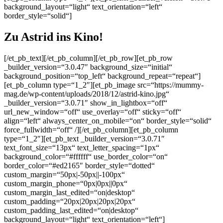
background_layout=“light“ text_orientation=“left“
border_style=“solid“]
Zu Astrid ins Kino!
[/et_pb_text][/et_pb_column][/et_pb_row][et_pb_row
_builder_version=“3.0.47″ background_size=“initial“
background_position=“top_left“ background_repeat=“repeat“]
[et_pb_column type=“1_2″][et_pb_image src=“https://mummy-
mag.de/wp-content/uploads/2018/12/astrid-kino.jpg“
_builder_version=“3.0.71″ show_in_lightbox=“off“
url_new_window=“off“ use_overlay=“off“ sticky=“off“
align=“left“ always_center_on_mobile=“on“ border_style=“solid“
force_fullwidth=“off“ /][/et_pb_column][et_pb_column
type=“1_2″][et_pb_text _builder_version=“3.0.71″
text_font_size=“13px“ text_letter_spacing=“1px“
background_color=“#ffffff“ use_border_color=“on“
border_color=“#ed2165″ border_style=“dotted“
custom_margin=“50px|-50px||-100px“
custom_margin_phone=“0px|0px||0px“
custom_margin_last_edited=“on|desktop“
custom_padding=“20px|20px|20px|20px“
custom_padding_last_edited=“on|desktop“
background_layout=“light“ text_orientation=“left“]