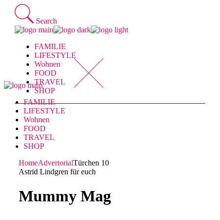
Skip
to
Search
the
content
FAMILIE
LIFESTYLE
Wohnen
FOOD
TRAVEL
SHOP
FAMILIE
LIFESTYLE
Wohnen
FOOD
TRAVEL
SHOP
Home
Advertorial
Türchen 10
Astrid Lindgren für euch
Mummy Mag