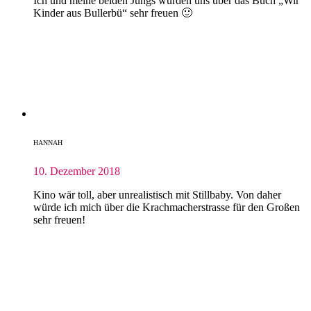
Ich und meine beiden Jungs würden uns über das Buch „Wir
Kinder aus Bullerbü“ sehr freuen 🙂
HANNAH
10. Dezember 2018
Kino wär toll, aber unrealistisch mit Stillbaby. Von daher
würde ich mich über die Krachmacherstrasse für den Großen
sehr freuen!