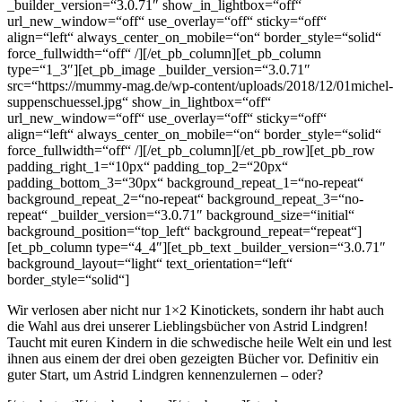
_builder_version=“3.0.71″ show_in_lightbox=“off“
url_new_window=“off“ use_overlay=“off“ sticky=“off“
align=“left“ always_center_on_mobile=“on“ border_style=“solid“
force_fullwidth=“off“ /][/et_pb_column][et_pb_column
type=“1_3″][et_pb_image _builder_version=“3.0.71″
src=“https://mummy-mag.de/wp-content/uploads/2018/12/01michel-
suppenschuessel.jpg“ show_in_lightbox=“off“
url_new_window=“off“ use_overlay=“off“ sticky=“off“
align=“left“ always_center_on_mobile=“on“ border_style=“solid“
force_fullwidth=“off“ /][/et_pb_column][/et_pb_row][et_pb_row
padding_right_1=“10px“ padding_top_2=“20px“
padding_bottom_3=“30px“ background_repeat_1=“no-repeat“
background_repeat_2=“no-repeat“ background_repeat_3=“no-
repeat“ _builder_version=“3.0.71″ background_size=“initial“
background_position=“top_left“ background_repeat=“repeat“]
[et_pb_column type=“4_4″][et_pb_text _builder_version=“3.0.71″
background_layout=“light“ text_orientation=“left“
border_style=“solid“]
Wir verlosen aber nicht nur 1×2 Kinotickets, sondern ihr habt auch
die Wahl aus drei unserer Lieblingsbücher von Astrid Lindgren!
Taucht mit euren Kindern in die schwedische heile Welt ein und lest
ihnen aus einem der drei oben gezeigten Bücher vor. Definitiv ein
guter Start, um Astrid Lindgren kennenzulernen – oder?