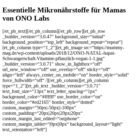
Essentielle Mikronährstoffe für Mamas
von ONO Labs
[/et_pb_text][/et_pb_column][/et_pb_row][et_pb_row
_builder_version=“3.0.47″ background_size=“initial“
background_position=“top_left“ background_repeat=“repeat“]
[et_pb_column type=“1_2″][et_pb_image src=“https://mummy-
mag.de/wp-content/uploads/2018/12/ONO-NATAL-hapai-
Schwangerschaft-Vitamine-pflanzlich-vegan-1-1.jpg“
_builder_version=“3.0.71″ show_in_lightbox=“off“
url_new_window=“off“ use_overlay=“off“ sticky=“off“
align=“left“ always_center_on_mobile=“on“ border_style=“solid“
force_fullwidth=“off“ /][/et_pb_column][et_pb_column
type=“1_2″][et_pb_text _builder_version=“3.0.71″
text_font_size=“13px“ text_letter_spacing=“1px“
background_color=“#ffffff“ use_border_color=“on“
border_color=“#ed2165″ border_style=“dotted“
custom_margin=“50px|-50px||-100px“
custom_padding=“20px|20px|20px|20px“
custom_margin_last_edited=“on|phone“
custom_margin_tablet=“|0px||0px“ background_layout=“light“
text_orientation=“left“]