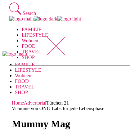
Skip
to
Search
the
content
FAMILIE
LIFESTYLE
Wohnen
FOOD
TRAVEL
SHOP
FAMILIE
LIFESTYLE
Wohnen
FOOD
TRAVEL
SHOP
Home
Advertorial
Türchen 21
Vitamine von ONO Labs für jede Lebensphase
Mummy Mag