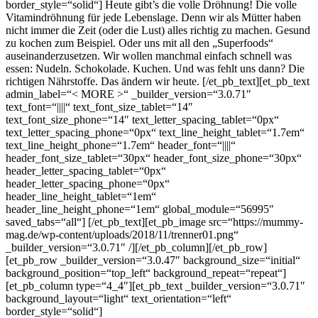
border_style=“solid“] Heute gibt’s die volle Dröhnung! Die volle
Vitamindröhnung für jede Lebenslage. Denn wir als Mütter haben
nicht immer die Zeit (oder die Lust) alles richtig zu machen. Gesund
zu kochen zum Beispiel. Oder uns mit all den „Superfoods“
auseinanderzusetzen. Wir wollen manchmal einfach schnell was
essen: Nudeln. Schokolade. Kuchen. Und was fehlt uns dann? Die
richtigen Nährstoffe. Das ändern wir heute. [/et_pb_text][et_pb_text
admin_label=“< MORE >“ _builder_version=“3.0.71″
text_font=“||||“ text_font_size_tablet=“14″
text_font_size_phone=“14″ text_letter_spacing_tablet=“0px“
text_letter_spacing_phone=“0px“ text_line_height_tablet=“1.7em“
text_line_height_phone=“1.7em“ header_font=“||||“
header_font_size_tablet=“30px“ header_font_size_phone=“30px“
header_letter_spacing_tablet=“0px“
header_letter_spacing_phone=“0px“
header_line_height_tablet=“1em“
header_line_height_phone=“1em“ global_module=“56995″
saved_tabs=“all“]
[/et_pb_text][et_pb_image src=“https://mummy-
mag.de/wp-content/uploads/2018/11/trenner01.png“
_builder_version=“3.0.71″ /][/et_pb_column][/et_pb_row]
[et_pb_row _builder_version=“3.0.47″ background_size=“initial“
background_position=“top_left“ background_repeat=“repeat“]
[et_pb_column type=“4_4″][et_pb_text _builder_version=“3.0.71″
background_layout=“light“ text_orientation=“left“
border_style=“solid“]