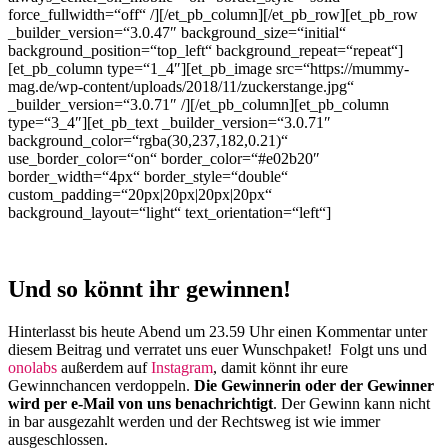
force_fullwidth=“off“ /][/et_pb_column][/et_pb_row][et_pb_row
_builder_version=“3.0.47″ background_size=“initial“
background_position=“top_left“ background_repeat=“repeat“]
[et_pb_column type=“1_4″][et_pb_image src=“https://mummy-
mag.de/wp-content/uploads/2018/11/zuckerstange.jpg“
_builder_version=“3.0.71″ /][/et_pb_column][et_pb_column
type=“3_4″][et_pb_text _builder_version=“3.0.71″
background_color=“rgba(30,237,182,0.21)“
use_border_color=“on“ border_color=“#e02b20″
border_width=“4px“ border_style=“double“
custom_padding=“20px|20px|20px|20px“
background_layout=“light“ text_orientation=“left“]
Und so könnt ihr gewinnen!
Hinterlasst bis heute Abend um 23.59 Uhr einen Kommentar unter
diesem Beitrag und verratet uns euer Wunschpaket! Folgt uns und
onolabs
außerdem auf
Instagram
, damit könnt ihr eure
Gewinnchancen verdoppeln.
Die Gewinnerin oder der Gewinner
wird per e-Mail von uns benachrichtigt
. Der Gewinn kann nicht
in bar ausgezahlt werden und der Rechtsweg ist wie immer
ausgeschlossen.