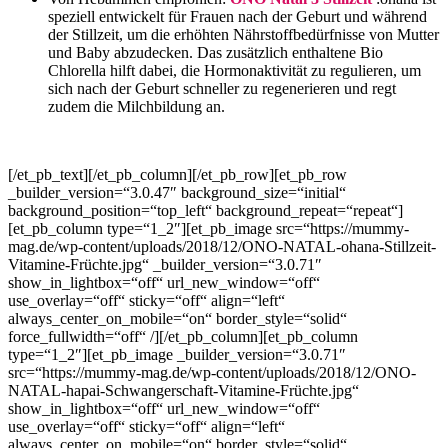
speziell entwickelt für Frauen nach der Geburt und während
der Stillzeit, um die erhöhten Nährstoffbedürfnisse von Mutter
und Baby abzudecken. Das zusätzlich enthaltene Bio
Chlorella hilft dabei, die Hormonaktivität zu regulieren, um
sich nach der Geburt schneller zu regenerieren und regt
zudem die Milchbildung an.
[/et_pb_text][/et_pb_column][/et_pb_row][et_pb_row
_builder_version=“3.0.47″ background_size=“initial“
background_position=“top_left“ background_repeat=“repeat“]
[et_pb_column type=“1_2″][et_pb_image src=“https://mummy-
mag.de/wp-content/uploads/2018/12/ONO-NATAL-ohana-Stillzeit-
Vitamine-Früchte.jpg“ _builder_version=“3.0.71″
show_in_lightbox=“off“ url_new_window=“off“
use_overlay=“off“ sticky=“off“ align=“left“
always_center_on_mobile=“on“ border_style=“solid“
force_fullwidth=“off“ /][/et_pb_column][et_pb_column
type=“1_2″][et_pb_image _builder_version=“3.0.71″
src=“https://mummy-mag.de/wp-content/uploads/2018/12/ONO-
NATAL-hapai-Schwangerschaft-Vitamine-Früchte.jpg“
show_in_lightbox=“off“ url_new_window=“off“
use_overlay=“off“ sticky=“off“ align=“left“
always_center_on_mobile=“on“ border_style=“solid“