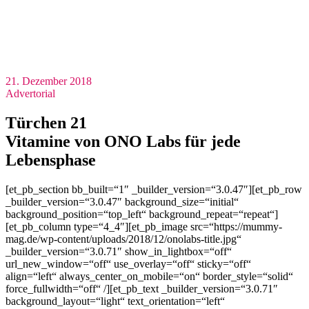
21. Dezember 2018
Advertorial
Türchen 21
Vitamine von ONO Labs für jede
Lebensphase
[et_pb_section bb_built=“1″ _builder_version=“3.0.47″][et_pb_row
_builder_version=“3.0.47″ background_size=“initial“
background_position=“top_left“ background_repeat=“repeat“]
[et_pb_column type=“4_4″][et_pb_image src=“https://mummy-
mag.de/wp-content/uploads/2018/12/onolabs-title.jpg“
_builder_version=“3.0.71″ show_in_lightbox=“off“
url_new_window=“off“ use_overlay=“off“ sticky=“off“
align=“left“ always_center_on_mobile=“on“ border_style=“solid“
force_fullwidth=“off“ /][et_pb_text _builder_version=“3.0.71″
background_layout=“light“ text_orientation=“left“