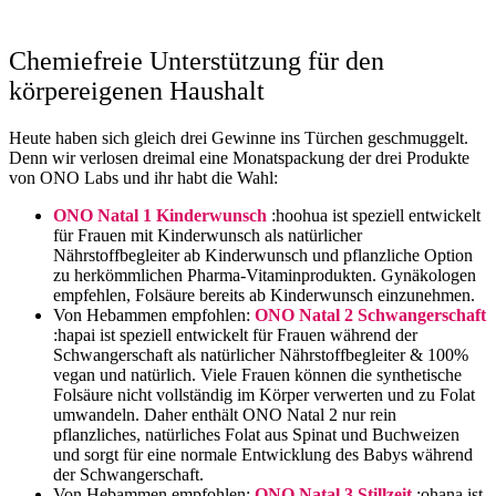
Chemiefreie Unterstützung für den
körpereigenen Haushalt
Heute haben sich gleich drei Gewinne ins Türchen geschmuggelt.
Denn wir verlosen dreimal eine Monatspackung der drei Produkte
von ONO Labs und ihr habt die Wahl:
ONO Natal 1 Kinderwunsch
:hoohua ist speziell entwickelt
für Frauen mit Kinderwunsch als natürlicher
Nährstoffbegleiter ab Kinderwunsch und pflanzliche Option
zu herkömmlichen Pharma-Vitaminprodukten. Gynäkologen
empfehlen, Folsäure bereits ab Kinderwunsch einzunehmen.
Von Hebammen empfohlen:
ONO Natal 2 Schwangerschaft
:hapai ist speziell entwickelt für Frauen während der
Schwangerschaft als natürlicher Nährstoffbegleiter & 100%
vegan und natürlich. Viele Frauen können die synthetische
Folsäure nicht vollständig im Körper verwerten und zu Folat
umwandeln. Daher enthält ONO Natal 2 nur rein
pflanzliches, natürliches Folat aus Spinat und Buchweizen
und sorgt für eine normale Entwicklung des Babys während
der Schwangerschaft.
Von Hebammen empfohlen:
ONO Natal 3 Stillzeit
:ohana ist