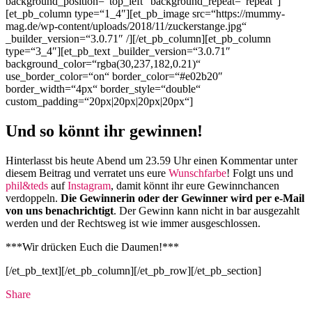
background_position=“top_left“ background_repeat=“repeat“]
[et_pb_column type=“1_4″][et_pb_image src=“https://mummy-
mag.de/wp-content/uploads/2018/11/zuckerstange.jpg“
_builder_version=“3.0.71″ /][/et_pb_column][et_pb_column
type=“3_4″][et_pb_text _builder_version=“3.0.71″
background_color=“rgba(30,237,182,0.21)“
use_border_color=“on“ border_color=“#e02b20″
border_width=“4px“ border_style=“double“
custom_padding=“20px|20px|20px|20px“]
Und so könnt ihr gewinnen!
Hinterlasst bis heute Abend um 23.59 Uhr einen Kommentar unter
diesem Beitrag und verratet uns eure
Wunschfarbe
! Folgt uns und
phil&teds
auf
Instagram
, damit könnt ihr eure Gewinnchancen
verdoppeln.
Die Gewinnerin oder der Gewinner wird per e-Mail
von uns benachrichtigt
. Der Gewinn kann nicht in bar ausgezahlt
werden und der Rechtsweg ist wie immer ausgeschlossen.
***Wir drücken Euch die Daumen!***
[/et_pb_text][/et_pb_column][/et_pb_row][/et_pb_section]
Share