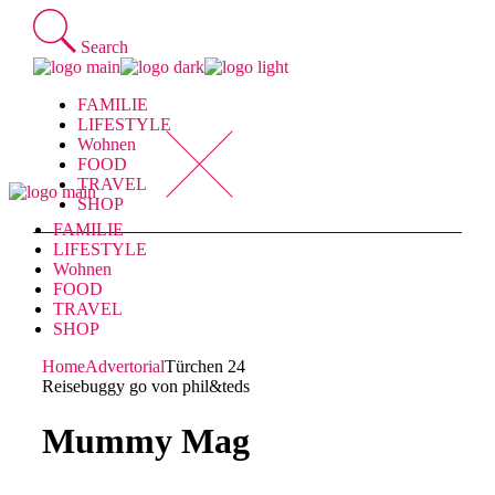
Skip
to
Search
the
content
FAMILIE
LIFESTYLE
Wohnen
FOOD
TRAVEL
SHOP
FAMILIE
LIFESTYLE
Wohnen
FOOD
TRAVEL
SHOP
Home
Advertorial
Türchen 24
Reisebuggy go von phil&teds
Mummy Mag