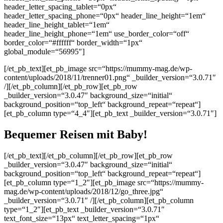
header_letter_spacing_tablet=“0px“
header_letter_spacing_phone=“0px“ header_line_height=“1em“
header_line_height_tablet=“1em“
header_line_height_phone=“1em“ use_border_color=“off“
border_color=“#ffffff“ border_width=“1px“
global_module=“56995″]
[/et_pb_text][et_pb_image src=“https://mummy-mag.de/wp-
content/uploads/2018/11/trenner01.png“ _builder_version=“3.0.71″
/][/et_pb_column][/et_pb_row][et_pb_row
_builder_version=“3.0.47″ background_size=“initial“
background_position=“top_left“ background_repeat=“repeat“]
[et_pb_column type=“4_4″][et_pb_text _builder_version=“3.0.71″]
Bequemer Reisen mit Baby!
[/et_pb_text][/et_pb_column][/et_pb_row][et_pb_row
_builder_version=“3.0.47″ background_size=“initial“
background_position=“top_left“ background_repeat=“repeat“]
[et_pb_column type=“1_2″][et_pb_image src=“https://mummy-
mag.de/wp-content/uploads/2018/12/go_three.jpg“
_builder_version=“3.0.71″ /][/et_pb_column][et_pb_column
type=“1_2″][et_pb_text _builder_version=“3.0.71″
text_font_size=“13px“ text_letter_spacing=“1px“