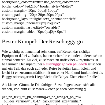
background_color=“#ffffff“ use_border_color=“on“
border_color=“#ed2165″ border_style=“dotted“
custom_margin=“50px|-50px||-100px“
custom_padding=“20px|20px|20px|20px“
background_layout=“light“ text_orientation=“left“
custom_margin_phone=“0px|0px||0px“
custom_margin_last_edited=“on|tablet“
custom_margin_tablet=“0px|0px|0px|0px“]
Bester Kumpel: Der Reisebuggy go
Wie wichtig es manchmal sein kann, auf Reisen das richtige
Equipment dabei zu haben, haben sicher die ein oder anderen schon
einmal bemerkt. Zu viel, zu schwer, zu unflexibel – irgendwas ist
halt immer. Der superduper
Reisebuggy go von phil&teds
ist schon
mal ein Teil, das euch auf jeder Reise begleiten kann: Klein und
leicht ist er, zusammenfaltbar mit nur einer Hand und funktioniert als
Buggy oder sogar mit Liegefläche für Babys. Eben einer für alles!
Als kleines Gimmick: Die farbigen Sitzauflagen lassen sich alle
drehen, von bunt zu schwarz – eben je nach Stimmung ;).
[/et_pb_text][/et_pb_column][/et_pb_row][et_pb_row
_builder_version=“3.0.47″ background_size=“initial“