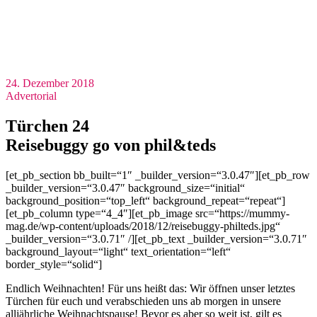
24. Dezember 2018
Advertorial
Türchen 24
Reisebuggy go von phil&teds
[et_pb_section bb_built=“1″ _builder_version=“3.0.47″][et_pb_row
_builder_version=“3.0.47″ background_size=“initial“
background_position=“top_left“ background_repeat=“repeat“]
[et_pb_column type=“4_4″][et_pb_image src=“https://mummy-
mag.de/wp-content/uploads/2018/12/reisebuggy-philteds.jpg“
_builder_version=“3.0.71″ /][et_pb_text _builder_version=“3.0.71″
background_layout=“light“ text_orientation=“left“
border_style=“solid“]
Endlich Weihnachten! Für uns heißt das: Wir öffnen unser letztes
Türchen für euch und verabschieden uns ab morgen in unsere
alljährliche Weihnachtspause! Bevor es aber so weit ist, gilt es