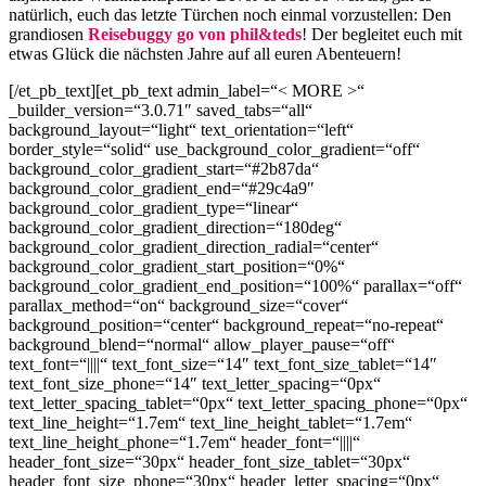
natürlich, euch das letzte Türchen noch einmal vorzustellen: Den
grandiosen
Reisebuggy go von phil&teds
! Der begleitet euch mit
etwas Glück die nächsten Jahre auf all euren Abenteuern!
[/et_pb_text][et_pb_text admin_label=“< MORE >“
_builder_version=“3.0.71″ saved_tabs=“all“
background_layout=“light“ text_orientation=“left“
border_style=“solid“ use_background_color_gradient=“off“
background_color_gradient_start=“#2b87da“
background_color_gradient_end=“#29c4a9″
background_color_gradient_type=“linear“
background_color_gradient_direction=“180deg“
background_color_gradient_direction_radial=“center“
background_color_gradient_start_position=“0%“
background_color_gradient_end_position=“100%“ parallax=“off“
parallax_method=“on“ background_size=“cover“
background_position=“center“ background_repeat=“no-repeat“
background_blend=“normal“ allow_player_pause=“off“
text_font=“||||“ text_font_size=“14″ text_font_size_tablet=“14″
text_font_size_phone=“14″ text_letter_spacing=“0px“
text_letter_spacing_tablet=“0px“ text_letter_spacing_phone=“0px“
text_line_height=“1.7em“ text_line_height_tablet=“1.7em“
text_line_height_phone=“1.7em“ header_font=“||||“
header_font_size=“30px“ header_font_size_tablet=“30px“
header_font_size_phone=“30px“ header_letter_spacing=“0px“