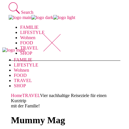
Skip
to
Search
the
content
FAMILIE
LIFESTYLE
Wohnen
FOOD
TRAVEL
SHOP
FAMILIE
LIFESTYLE
Wohnen
FOOD
TRAVEL
SHOP
Home
TRAVEL
Vier nachhaltige Reiseziele für einen
Kurztrip
mit der Familie!
Mummy Mag