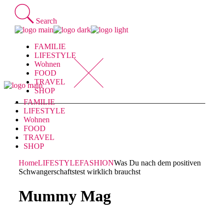
Skip
to
Search
the
content
FAMILIE
LIFESTYLE
Wohnen
FOOD
TRAVEL
SHOP
FAMILIE
LIFESTYLE
Wohnen
FOOD
TRAVEL
SHOP
Home
LIFESTYLE
FASHION
Was Du nach dem positiven
Schwangerschaftstest wirklich brauchst
Mummy Mag