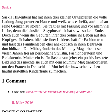
Saskia
Saskia Hilgenberg hat mit ihren drei kleinen Orgelpfeifen die volle
Ladung Jungspower zu Hause und weiß, was es heißt, auch mal an
seine Grenzen zu stoßen. Sie trägt es mit Fassung und vor allem viel
Liebe, denn die häusliche Si­sy­phus­ar­beit hat sowieso kein Ende.
Doch auch wenn die Geburten ihrer drei Söhne ihr Leben auf den
Kopf gestellt haben, blieb sie ihrer Leidenschaft für Fashion treu
und lässt das Familienleben eher anekdotisch in ihren Beiträgen
durchblitzen. Die Mitbegründerin des Mummy Mag arbeitet seit
vielen Jahren frei als persönliche Stylistin, Fashionberaterin und
Redakteurin. Muttersein ist für Saskia von jeher ein positiv besetztes
Bild und das möchte sie auch mit dem Mummy Mag transportieren,
um den Frauen in Deutschland Mut bei der inzwischen viel zu
häufig gestellten Kinderfrage zu machen.
1 Comment
PINGBACK:
#STYLETHEBUMP MIT NERAM NIMINDE | MUMMY MAG
8. März 2016