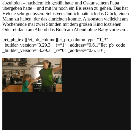
abzuholen – nachdem ich gestillt hatte und Oskar seinem Papa
übergeben hatte – und mit ihr noch ein Eis essen zu gehen. Das hat
Helene sehr genossen. Selbstverständlich hatte ich das Glück, einen
Mann zu haben, der das einrichten konnte. Ansonsten vielleicht am
Wochenende mal zwei Stunden mit dem großen Kind losziehen.
Oder einfach am Abend das Buch am Abend ohne Baby vorlesen…
[/et_pb_text][/et_pb_column][et_pb_column type=“1_3″
_builder_version=“3.29.3″ _i=“1″ _address=“0.6.1″][et_pb_code
_builder_version=“3.29.3″ _i=“0″ _address=“0.6.1.0″]