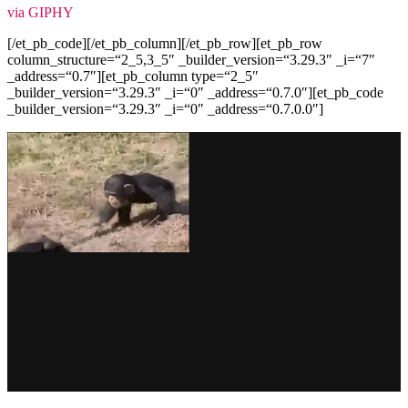
via GIPHY
[/et_pb_code][/et_pb_column][/et_pb_row][et_pb_row
column_structure=“2_5,3_5″ _builder_version=“3.29.3″ _i=“7″
_address=“0.7″][et_pb_column type=“2_5″
_builder_version=“3.29.3″ _i=“0″ _address=“0.7.0″][et_pb_code
_builder_version=“3.29.3″ _i=“0″ _address=“0.7.0.0″]