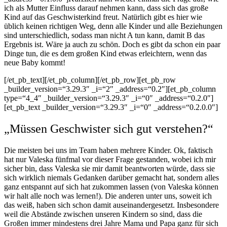
ich als Mutter Einfluss darauf nehmen kann, dass sich das große
Kind auf das Geschwisterkind freut. Natürlich gibt es hier wie
üblich keinen richtigen Weg, denn alle Kinder und alle Beziehungen
sind unterschiedlich, sodass man nicht A tun kann, damit B das
Ergebnis ist. Wäre ja auch zu schön. Doch es gibt da schon ein paar
Dinge tun, die es dem großen Kind etwas erleichtern, wenn das
neue Baby kommt!
[/et_pb_text][/et_pb_column][/et_pb_row][et_pb_row
_builder_version=“3.29.3″ _i=“2″ _address=“0.2″][et_pb_column
type=“4_4″ _builder_version=“3.29.3″ _i=“0″ _address=“0.2.0″]
[et_pb_text _builder_version=“3.29.3″ _i=“0″ _address=“0.2.0.0″]
„Müssen Geschwister sich gut verstehen?“
Die meisten bei uns im Team haben mehrere Kinder. Ok, faktisch
hat nur Valeska fünfmal vor dieser Frage gestanden, wobei ich mir
sicher bin, dass Valeska sie mir damit beantworten würde, dass sie
sich wirklich niemals Gedanken darüber gemacht hat, sondern alles
ganz entspannt auf sich hat zukommen lassen (von Valeska können
wir halt alle noch was lernen!). Die anderen unter uns, soweit ich
das weiß, haben sich schon damit auseinandergesetzt. Insbesondere
weil die Abstände zwischen unseren Kindern so sind, dass die
Großen immer mindestens drei Jahre Mama und Papa ganz für sich