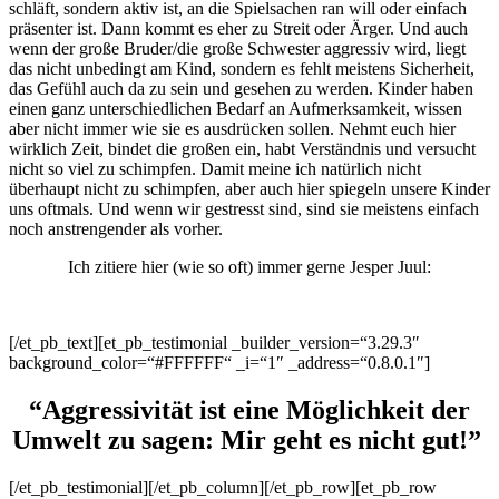
schläft, sondern aktiv ist, an die Spielsachen ran will oder einfach
präsenter ist. Dann kommt es eher zu Streit oder Ärger. Und auch
wenn der große Bruder/die große Schwester aggressiv wird, liegt
das nicht unbedingt am Kind, sondern es fehlt meistens Sicherheit,
das Gefühl auch da zu sein und gesehen zu werden. Kinder haben
einen ganz unterschiedlichen Bedarf an Aufmerksamkeit, wissen
aber nicht immer wie sie es ausdrücken sollen. Nehmt euch hier
wirklich Zeit, bindet die großen ein, habt Verständnis und versucht
nicht so viel zu schimpfen. Damit meine ich natürlich nicht
überhaupt nicht zu schimpfen, aber auch hier spiegeln unsere Kinder
uns oftmals. Und wenn wir gestresst sind, sind sie meistens einfach
noch anstrengender als vorher.
Ich zitiere hier (wie so oft) immer gerne Jesper Juul:
[/et_pb_text][et_pb_testimonial _builder_version=“3.29.3″
background_color=“#FFFFFF“ _i=“1″ _address=“0.8.0.1″]
“Aggressivität ist eine Möglichkeit der
Umwelt zu sagen: Mir geht es nicht gut!”
[/et_pb_testimonial][/et_pb_column][/et_pb_row][et_pb_row