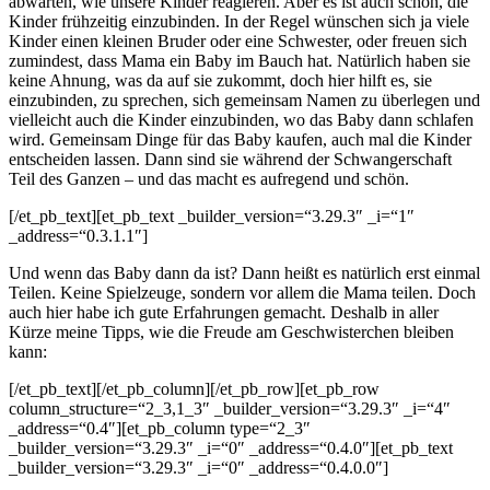
abwarten, wie unsere Kinder reagieren. Aber es ist auch schön, die
Kinder frühzeitig einzubinden. In der Regel wünschen sich ja viele
Kinder einen kleinen Bruder oder eine Schwester, oder freuen sich
zumindest, dass Mama ein Baby im Bauch hat. Natürlich haben sie
keine Ahnung, was da auf sie zukommt, doch hier hilft es, sie
einzubinden, zu sprechen, sich gemeinsam Namen zu überlegen und
vielleicht auch die Kinder einzubinden, wo das Baby dann schlafen
wird. Gemeinsam Dinge für das Baby kaufen, auch mal die Kinder
entscheiden lassen. Dann sind sie während der Schwangerschaft
Teil des Ganzen – und das macht es aufregend und schön.
[/et_pb_text][et_pb_text _builder_version=“3.29.3″ _i=“1″
_address=“0.3.1.1″]
Und wenn das Baby dann da ist? Dann heißt es natürlich erst einmal
Teilen. Keine Spielzeuge, sondern vor allem die Mama teilen. Doch
auch hier habe ich gute Erfahrungen gemacht. Deshalb in aller
Kürze meine Tipps, wie die Freude am Geschwisterchen bleiben
kann:
[/et_pb_text][/et_pb_column][/et_pb_row][et_pb_row
column_structure=“2_3,1_3″ _builder_version=“3.29.3″ _i=“4″
_address=“0.4″][et_pb_column type=“2_3″
_builder_version=“3.29.3″ _i=“0″ _address=“0.4.0″][et_pb_text
_builder_version=“3.29.3″ _i=“0″ _address=“0.4.0.0″]