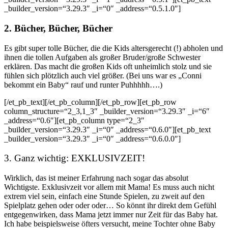
_builder_version=“3.29.3″ _i=“0″ _address=“0.5.1.0″]
2. Bücher, Bücher, Bücher
Es gibt super tolle Bücher, die die Kids altersgerecht (!) abholen und
ihnen die tollen Aufgaben als großer Bruder/große Schwester
erklären. Das macht die großen Kids oft unheimlich stolz und sie
fühlen sich plötzlich auch viel größer. (Bei uns war es „Conni
bekommt ein Baby“ rauf und runter Puhhhhh….)
[/et_pb_text][/et_pb_column][/et_pb_row][et_pb_row
column_structure=“2_3,1_3″ _builder_version=“3.29.3″ _i=“6″
_address=“0.6″][et_pb_column type=“2_3″
_builder_version=“3.29.3″ _i=“0″ _address=“0.6.0″][et_pb_text
_builder_version=“3.29.3″ _i=“0″ _address=“0.6.0.0″]
3. Ganz wichtig: EXKLUSIVZEIT!
Wirklich, das ist meiner Erfahrung nach sogar das absolut
Wichtigste. Exklusivzeit vor allem mit Mama! Es muss auch nicht
extrem viel sein, einfach eine Stunde Spielen, zu zweit auf den
Spielplatz gehen oder oder oder… So könnt ihr direkt dem Gefühl
entgegenwirken, dass Mama jetzt immer nur Zeit für das Baby hat.
Ich habe beispielsweise öfters versucht, meine Tochter ohne Baby