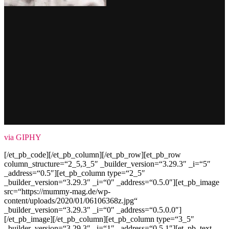
via GIPHY
[/et_pb_code][/et_pb_column][/et_pb_row][et_pb_row
column_structure=“2_5,3_5″ _builder_version=“3.29.3″ _i=“5″
_address=“0.5″][et_pb_column type=“2_5″
_builder_version=“3.29.3″ _i=“0″ _address=“0.5.0″][et_pb_image
src=“https://mummy-mag.de/wp-
content/uploads/2020/01/06106368z.jpg“
_builder_version=“3.29.3″ _i=“0″ _address=“0.5.0.0″]
[/et_pb_image][/et_pb_column][et_pb_column type=“3_5″
_builder_version=“3.29.3″ _i=“1″ _address=“0.5.1″][et_pb_text