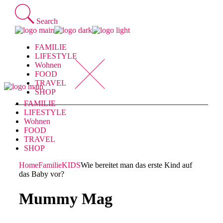
Skip
to
Search
the
content
FAMILIE
LIFESTYLE
Wohnen
FOOD
TRAVEL
SHOP
FAMILIE
LIFESTYLE
Wohnen
FOOD
TRAVEL
SHOP
Home
Familie
KIDS
Wie bereitet man das erste Kind auf
das Baby vor?
Mummy Mag