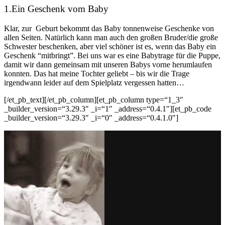
1.Ein Geschenk vom Baby
Klar, zur Geburt bekommt das Baby tonnenweise Geschenke von
allen Seiten. Natürlich kann man auch den großen Bruder/die große
Schwester beschenken, aber viel schöner ist es, wenn das Baby ein
Geschenk “mitbringt”. Bei uns war es eine Babytrage für die Puppe,
damit wir dann gemeinsam mit unseren Babys vorne herumlaufen
konnten. Das hat meine Tochter geliebt – bis wir die Trage
irgendwann leider auf dem Spielplatz vergessen hatten…
[/et_pb_text][/et_pb_column][et_pb_column type=“1_3″
_builder_version=“3.29.3″ _i=“1″ _address=“0.4.1″][et_pb_code
_builder_version=“3.29.3″ _i=“0″ _address=“0.4.1.0″]