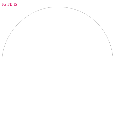
IG
FB
IS