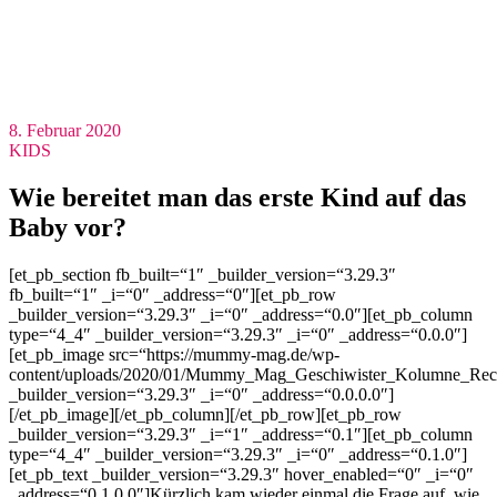
8. Februar 2020
KIDS
Wie bereitet man das erste Kind auf das
Baby vor?
[et_pb_section fb_built=“1″ _builder_version=“3.29.3″
fb_built=“1″ _i=“0″ _address=“0″][et_pb_row
_builder_version=“3.29.3″ _i=“0″ _address=“0.0″][et_pb_column
type=“4_4″ _builder_version=“3.29.3″ _i=“0″ _address=“0.0.0″]
[et_pb_image src=“https://mummy-mag.de/wp-
content/uploads/2020/01/Mummy_Mag_Geschiwister_Kolumne_Rec
_builder_version=“3.29.3″ _i=“0″ _address=“0.0.0.0″]
[/et_pb_image][/et_pb_column][/et_pb_row][et_pb_row
_builder_version=“3.29.3″ _i=“1″ _address=“0.1″][et_pb_column
type=“4_4″ _builder_version=“3.29.3″ _i=“0″ _address=“0.1.0″]
[et_pb_text _builder_version=“3.29.3″ hover_enabled=“0″ _i=“0″
_address=“0.1.0.0″]
Kürzlich kam wieder einmal die Frage auf, wie