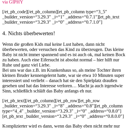
via GIPHY
[/et_pb_code][/et_pb_column][et_pb_column type=“3_5″
_builder_version=“3.29.3″ _i=“1″ _address=“0.7.1″][et_pb_text
_builder_version=“3.29.3″ _i=“0″ _address=“0.7.1.0″]
4. Nichts überbewerten!
Wenn die großen Kids mal keine Lust haben, dann nicht
überbewerten, oder versuchen das Kind zu überzeugen. Das kleine
Baby ist nicht immer spannend und es ist auch ok, mal keinen Bock
zu haben. Auch eine Eifersucht ist absolut normal – hier hilft nur
Ruhe und ganz viel Liebe.
Bei uns war das z.B. im Krankenhaus so, als meine Tochter ihren
kleinen Bruder kennengelernt hatte, war sie etwa 10 Minuten super
interessiert und verliebt – danach hat sie den Spielplatz draußen
gesehen und hat das Interesse verloren… Macht ja auch irgendwie
Sinn, schließlich schläft das Baby anfangs eh nur.
[/et_pb_text][/et_pb_column][/et_pb_row][et_pb_row
_builder_version=“3.29.3″ _i=“8″ _address=“0.8″][et_pb_column
type=“4_4″ _builder_version=“3.29.3″ _i=“0″ _address=“0.8.0″]
[et_pb_text _builder_version=“3.29.3″ _i=“0″ _address=“0.8.0.0″]
Komplizierter wird es dann, wenn das Baby eben nicht mehr nur