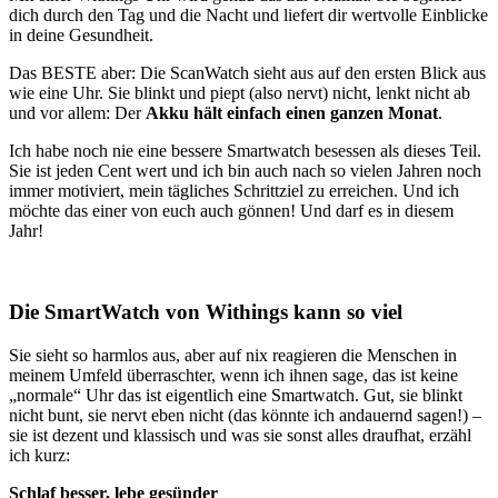
dich durch den Tag und die Nacht und liefert dir wertvolle Einblicke
in deine Gesundheit.
Das BESTE aber: Die ScanWatch sieht aus auf den ersten Blick aus
wie eine Uhr. Sie blinkt und piept (also nervt) nicht, lenkt nicht ab
und vor allem: Der
Akku hält einfach einen ganzen Monat
.
Ich habe noch nie eine bessere Smartwatch besessen als dieses Teil.
Sie ist jeden Cent wert und ich bin auch nach so vielen Jahren noch
immer motiviert, mein tägliches Schrittziel zu erreichen. Und ich
möchte das einer von euch auch gönnen! Und darf es in diesem
Jahr!
Die SmartWatch von Withings kann so viel
Sie sieht so harmlos aus, aber auf nix reagieren die Menschen in
meinem Umfeld überraschter, wenn ich ihnen sage, das ist keine
„normale“ Uhr das ist eigentlich eine Smartwatch. Gut, sie blinkt
nicht bunt, sie nervt eben nicht (das könnte ich andauernd sagen!) –
sie ist dezent und klassisch und was sie sonst alles draufhat, erzähl
ich kurz:
Schlaf besser, lebe gesünder