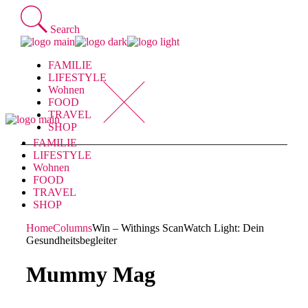
Skip
to
Search
the
content
FAMILIE
LIFESTYLE
Wohnen
FOOD
TRAVEL
SHOP
FAMILIE
LIFESTYLE
Wohnen
FOOD
TRAVEL
SHOP
Home
Columns
Win – Withings ScanWatch Light: Dein
Gesundheitsbegleiter
Mummy Mag