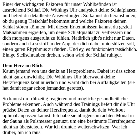
Einer der wichtigsten Faktoren für unser Wohlbefinden ist
ausreichend Schlaf. Die Withings Uhr analysiert deine Schlafphasen
und liefert dir detaillierte Auswertungen. So kannst du herausfinden,
ob du genug Tiefschlaf bekommst und welche Faktoren deinen
Schlaf stören könnten. Mit diesen Erkenntnissen kannst du gezielt
Maßnahmen ergreifen, um deine Schlafqualität zu verbessern und
dich morgens ausgeruht zu fühlen. Natürlich gibt’s nicht nur Daten,
sondern auch Lesestoff in der App, der dich dabei unterstützen soll,
einen guten Rhythmus zu finden. Und ey, es funktioniert tatsächlich.
Einige Stellschrauben drehen, schon wird der Schlaf ruhiger.
Dein Herz im Blick
Kaum jemand von uns denkt an Herzprobleme. Dabei ist das schon
nicht ganz unwichtig. Die Withings Uhr überwacht deine
Herzfrequenz kontinuierlich und warnt dich bei Auffälligkeiten (sie
hat damit sogar schon jemanden gerettet).
So kannst du frühzeitig reagieren und mögliche gesundheitliche
Probleme erkennen. Auch während des Trainings liefert dir die Uhr
präzise Daten zu deiner Herzfrequenz, damit du dein Workout
optimal anpassen kannst. Ich habe sie übrigens im achten Monat in
der Sauna als Pulsmesser genutzt, um eine bestimmte Herzfrequenz
nicht zu übersteigen. War ich drunter: weiterschwitzen. War ich
drüber, bin ich raus.