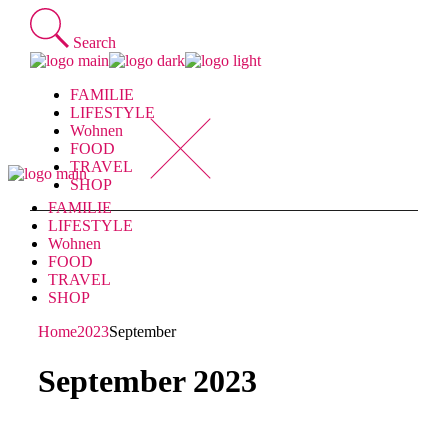
Skip
to
Search
the
content
FAMILIE
LIFESTYLE
Wohnen
FOOD
TRAVEL
SHOP
FAMILIE
LIFESTYLE
Wohnen
FOOD
TRAVEL
SHOP
Home
2023
September
September 2023