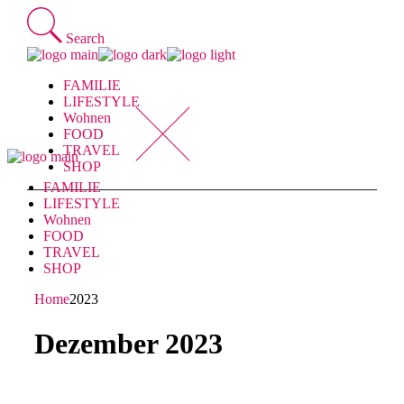
Skip
to
Search
the
content
FAMILIE
LIFESTYLE
Wohnen
FOOD
TRAVEL
SHOP
FAMILIE
LIFESTYLE
Wohnen
FOOD
TRAVEL
SHOP
Home
2023
Dezember 2023