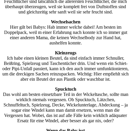
Feuchttücher sind tatscählich die allerersten Feuchttücher, die mich
überhaupt überzeugen, weil sie komplett frei von Duftstoffen sind
und gleichzeitig sehr sanft weil sie sehr feucht sind.
Wechselsachen
Hier gilt bei Babys: Hab immer welche dabei! Am besten im
Doppelpack, weil m einer Erfahrung nach konnte ich so immer gut
einer anderen Mama, die keinen Wechselbody zur Hand hat,
aushelfen konnte.
Kleinzeugs
Ich habe einen kleinen Beutel, da sind einfach immer Schnuller,
Beißring, Spielzeug und Taschentücher drin. Und wenn ein Schiet-
oder Pipi-Unfall passiert, kann ich den auch immer umfunktionieren,
um die dreckigen Sachen reinzupacken. Wichtig: Hier empfiehlt sich
aber ein Beutel der aus Plastik oder waschbar ist.
Spucktuch
Das wohl am besten einsetzbare Teil in der Wickeltasche, sollte man
wirklich niemals vergessen. Ob Spucktuch, Lätzchen,
Schnuffeltuch, Spielzeug, Decke, Wickelunterlage, Abdeckung – ja
sogar eine Windel kann man damit ersetzen, wenn man die
Vergessen hat. Wobei, das ist auf alle Fälle kein wirklich adäquater
Ersatz für eine Windel, aber besser als gar nix, oder?
Wenn das Baby isst