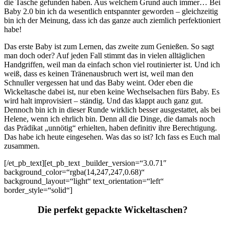
die Tasche gefunden haben. Aus welchem Grund auch immer… Bei
Baby 2.0 bin ich da wesentlich entspannter geworden – gleichzeitig
bin ich der Meinung, dass ich das ganze auch ziemlich perfektioniert
habe!
Das erste Baby ist zum Lernen, das zweite zum Genießen. So sagt
man doch oder? Auf jeden Fall stimmt das in vielen alltäglichen
Handgriffen, weil man da einfach schon viel routinierter ist. Und ich
weiß, dass es keinen Tränenausbruch wert ist, weil man den
Schnuller vergessen hat und das Baby weint. Oder eben die
Wickeltasche dabei ist, nur eben keine Wechselsachen fürs Baby. Es
wird halt improvisiert – ständig. Und das klappt auch ganz gut.
Dennoch bin ich in dieser Runde wirklich besser ausgestattet, als bei
Helene, wenn ich ehrlich bin. Denn all die Dinge, die damals noch
das Prädikat „unnötig“ erhielten, haben definitiv ihre Berechtigung.
Das habe ich heute eingesehen. Was das so ist? Ich fass es Euch mal
zusammen.
[/et_pb_text][et_pb_text _builder_version=“3.0.71″
background_color=“rgba(14,247,247,0.68)“
background_layout=“light“ text_orientation=“left“
border_style=“solid“]
Die perfekt gepackte Wickeltaschen?