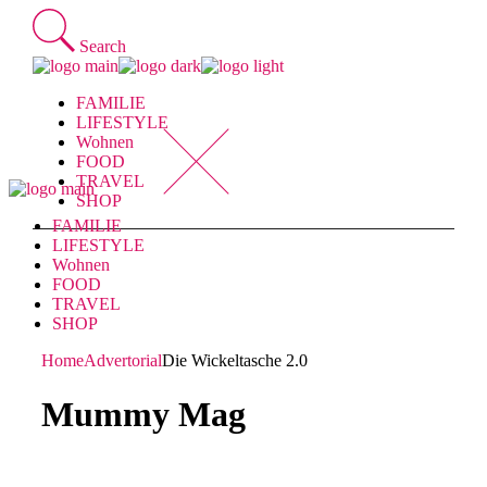
Skip
to
Search
the
content
FAMILIE
LIFESTYLE
Wohnen
FOOD
TRAVEL
SHOP
FAMILIE
LIFESTYLE
Wohnen
FOOD
TRAVEL
SHOP
Home
Advertorial
Die Wickeltasche 2.0
Mummy Mag