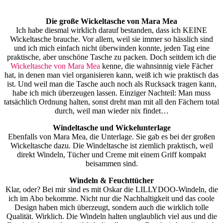
Die große Wickeltasche von Mara Mea
Ich habe diesmal wirklich darauf bestanden, dass ich KEINE
Wickeltasche brauche. Vor allem, weil sie immer so hässlich sind
und ich mich einfach nicht überwinden konnte, jeden Tag eine
praktische, aber unschöne Tasche zu packen. Doch seitdem ich die
Wickeltasche von Mara Mea
kenne, die wahnsinnig viele Fächer
hat, in denen man viel organisieren kann, weiß ich wie praktisch das
ist. Und weil man die Tasche auch noch als Rucksack tragen kann,
habe ich mich überzeugen lassen. Einziger Nachteil: Man muss
tatsächlich Ordnung halten, sonst dreht man mit all den Fächern total
durch, weil man wieder nix findet…
Windeltasche und Wickelunterlage
Ebenfalls von Mara Mea, die Unterlage. Sie gab es bei der großen
Wickeltasche dazu. Die Windeltasche ist ziemlich praktisch, weil
direkt Windeln, Tücher und Creme mit einem Griff kompakt
beisammen sind.
Windeln & Feuchttücher
Klar, oder? Bei mir sind es mit Oskar die LILLYDOO-Windeln, die
ich im Abo bekomme. Nicht nur die Nachhaltigkeit und das coole
Design haben mich überzeugt, sondern auch die wirklich tolle
Qualität. Wirklich. Die Windeln halten unglaublich viel aus und die