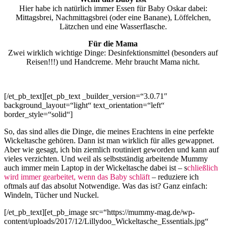
Hier habe ich natürlich immer Essen für Baby Oskar dabei:
Mittagsbrei, Nachmittagsbrei (oder eine Banane), Löffelchen,
Lätzchen und eine Wasserflasche.
Für die Mama
Zwei wirklich wichtige Dinge: Desinfektionsmittel (besonders auf
Reisen!!!) und Handcreme. Mehr braucht Mama nicht.
[/et_pb_text][et_pb_text _builder_version=“3.0.71″
background_layout=“light“ text_orientation=“left“
border_style=“solid“]
So, das sind alles die Dinge, die meines Erachtens in eine perfekte
Wickeltasche gehören. Dann ist man wirklich für alles gewappnet.
Aber wie gesagt, ich bin ziemlich routiniert geworden und kann auf
vieles verzichten. Und weil als selbstständig arbeitende Mummy
auch immer mein Laptop in der Wickeltasche dabei ist – s
chließlich
wird immer gearbeitet, wenn das Baby schläft
– reduziere ich
oftmals auf das absolut Notwendige. Was das ist? Ganz einfach:
Windeln, Tücher und Nuckel.
[/et_pb_text][et_pb_image src=“https://mummy-mag.de/wp-
content/uploads/2017/12/Lillydoo_Wickeltasche_Essentials.jpg“