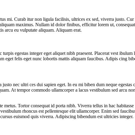
tus mi. Curab itur non ligula facilisis, ultrices ex sed, viverra justo.
at aliquam maximus. Nullam id dolor finibus, efficitur lorem ut, consequ
s arcu eu vulputate aliquam. Aliquam erat.
turpis egestas integer eget aliquet nibh praesent. Placerat vest ibulum le
 eget felis eget nunc lobortis mattis aliquam faucibus. Adipis cing bibe 
justo nec ultri ces dui sapien eget. In eu mi biben dum neque egestas co
quam. At tempor commodo ullamcorper a lacus vestibulum sed arcu non. V
e metus. Tortor consequat id porta nibh. Viverra tellus in hac habitasse 
t vestibulum rhoncus est pellentesque elit ullamcorper. Enim sed faucibu
cursus euismod quis viverra. Adipiscing bibendum est ultricies integer.