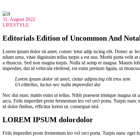
31. August 2022
LIFESTYLE
Editorials Edition of Uncommon And Notab
Lorem ipsum dolor sit amet, consec tetur adip iscing elit. Donec ac lec
ndum urna, vitae dignissim tellus turpis a est nus. Morbi porta velit 
a rhoncus. Sed non magna turpis. Nulla id semp er magna. Mauris lobor
imperdiet, dui id vehicula eleifend, est enim pretium ligula, ut rhoncu
Lorem ipsum dolor sit amet, ctetur adipiscing elit eros sem
Ut elittellus, luctus nec nulla imperediet dui
Nec dui nunc mattis enim ut tellus. Nibh praesent tristique magna sit 
arcu. Felis imperdiet proin fermentum leo vel orci porta. Turpis nunc
id dolor finibus, efficitur lorem ut, consequat nisl.
LOREM IPSUM
dolor
dolor
Felis imperdiet proin fermentum leo vel orci porta. Turpis nunc eget 