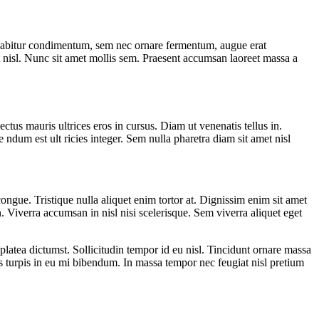
 Cur abitur condimentum, sem nec ornare fermentum, augue erat
at nisl. Nunc sit amet mollis sem. Praesent accumsan laoreet massa a
ctus mauris ultrices eros in cursus. Diam ut venenatis tellus in.
ndum est ult ricies integer. Sem nulla pharetra diam sit amet nisl
ngue. Tristique nulla aliquet enim tortor at. Dignissim enim sit amet
iverra accumsan in nisl nisi scelerisque. Sem viverra aliquet eget
platea dictumst. Sollicitudin tempor id eu nisl. Tincidunt ornare massa
s turpis in eu mi bibendum. In massa tempor nec feugiat nisl pretium