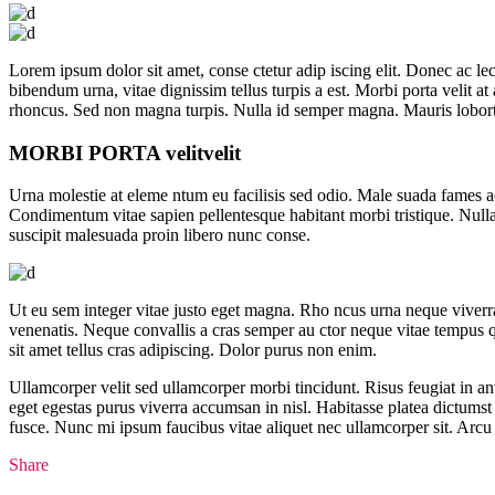
Lorem ipsum dolor sit amet, conse ctetur adip iscing elit. Donec ac lec
bibendum urna, vitae dignissim tellus turpis a est. Morbi porta velit 
rhoncus. Sed non magna turpis. Nulla id semper magna. Mauris loborti
MORBI PORTA
velit
velit
Urna molestie at eleme ntum eu facilisis sed odio. Male suada fames ac 
Condimentum vitae sapien pellentesque habitant morbi tristique. Nullam
suscipit malesuada proin libero nunc conse.
Ut eu sem integer vitae justo eget magna. Rho ncus urna neque viverra 
venenatis. Neque convallis a cras semper au ctor neque vitae tempus 
sit amet tellus cras adipiscing. Dolor purus non enim.
Ullamcorper velit sed ullamcorper morbi tincidunt. Risus feugiat in ant
eget egestas purus viverra accumsan in nisl. Habitasse platea dictums
fusce. Nunc mi ipsum faucibus vitae aliquet nec ullamcorper sit. Arcu 
Share