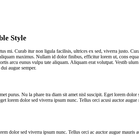
le Style
tus mi. Curab itur non ligula facilisis, ultrices ex sed, viverra justo.
at aliquam maximus. Nullam id dolor finibus, efficitur lorem ut, cons eq
tis arcu eunus vulpu tate aliquam. Aliquam erat volutpat. Vestib ulum 
s dui augue semper.
amet purus. Nu la phare tra diam sit amet nisl suscipit. Eget lorem dolor
 eget lorem dolor sed viverra ipsum nunc. Tellus orci acusi auctor augu
lorem dolor sed viverra ipsum nunc. Tellus orci ac auctor augue mauris 