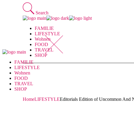
Skip
to
Search
the
content
FAMILIE
LIFESTYLE
Wohnen
FOOD
TRAVEL
SHOP
FAMILIE
LIFESTYLE
Wohnen
FOOD
TRAVEL
SHOP
Home
LIFESTYLE
Editorials Edition of Uncommon And N