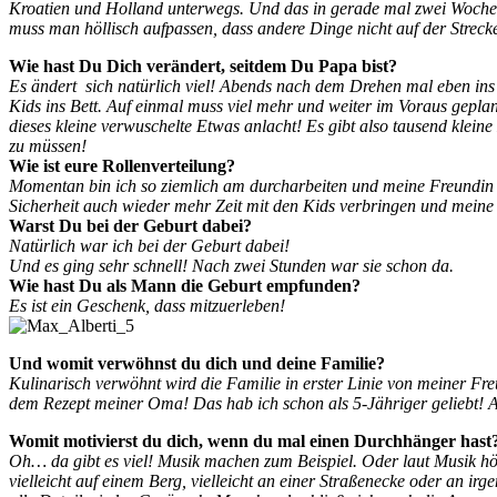
Kroatien und Holland unterwegs. Und das in gerade mal zwei Wochen. 
muss man höllisch aufpassen, dass andere Dinge nicht auf der Strecke 
Wie hast Du Dich verändert, seitdem Du Papa bist?
Es ändert sich natürlich viel! Abends nach dem Drehen mal eben ins K
Kids ins Bett. Auf einmal muss viel mehr und weiter im Voraus gepla
dieses kleine verwuschelte Etwas anlacht! Es gibt also tausend klein
zu müssen!
Wie ist eure Rollenverteilung?
Momentan bin ich so ziemlich am durcharbeiten und meine Freundin s
Sicherheit auch wieder mehr Zeit mit den Kids verbringen und meine
Warst Du bei der Geburt dabei?
Natürlich war ich bei der Geburt dabei!
Und es ging sehr schnell! Nach zwei Stunden war sie schon da.
Wie hast Du als Mann die Geburt empfunden?
Es ist ein Geschenk, dass mitzuerleben!
Und womit verwöhnst du dich und deine Familie?
Kulinarisch verwöhnt wird die Familie in erster Linie von meiner 
dem Rezept meiner Oma! Das hab ich schon als 5-Jähriger geliebt! A
Womit motivierst du dich, wenn du mal einen Durchhänger hast
Oh… da gibt es viel! Musik machen zum Beispiel. Oder laut Musik hö
vielleicht auf einem Berg, vielleicht an einer Straßenecke oder an i