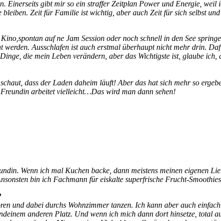
Einerseits gibt mir so ein straffer Zeitplan Power und Energie, weil 
bleiben. Zeit für Familie ist wichtig, aber auch Zeit für sich selbst u
ino,spontan auf ne Jam Session oder noch schnell in den See springen 
nt werden. Ausschlafen ist auch erstmal überhaupt nicht mehr drin. D
e Dinge, die mein Leben verändern, aber das Wichtigste ist, glaube ic
chaut, dass der Laden daheim läuft! Aber das hat sich mehr so ergebe
 Freundin arbeitet vielleicht…Das wird man dann sehen!
Freundin. Wenn ich mal Kuchen backe, dann meistens meinen eigenen 
nsonsten bin ich Fachmann für eiskalte superfrische Frucht-Smoothies
?
ren und dabei durchs Wohnzimmer tanzen. Ich kann aber auch einfach 
rgendeinem anderen Platz. Und wenn ich mich dann dort hinsetze, total 