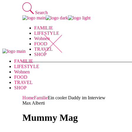
Skip
to
Search
the
content
FAMILIE
LIFESTYLE
Wohnen
FOOD
TRAVEL
SHOP
FAMILIE
LIFESTYLE
Wohnen
FOOD
TRAVEL
SHOP
Home
Familie
Ein cooler Daddy im Interview
Max Alberti
Mummy Mag