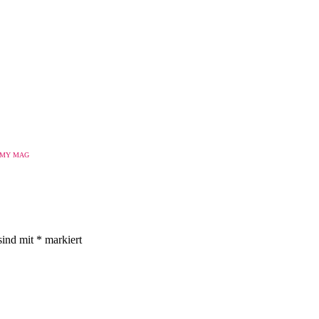
UMMY MAG
sind mit
*
markiert