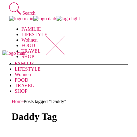
Skip
to
Search
the
content
FAMILIE
LIFESTYLE
Wohnen
FOOD
TRAVEL
SHOP
FAMILIE
LIFESTYLE
Wohnen
FOOD
TRAVEL
SHOP
Home
Posts tagged "Daddy"
Daddy Tag