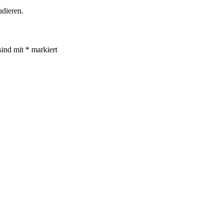
udieren.
sind mit
*
markiert