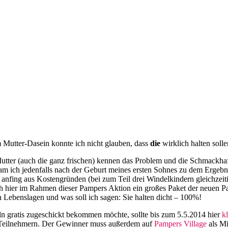
Mutter-Dasein konnte ich nicht glauben, dass
die
wirklich halten soll
 Mutter (auch die ganz frischen) kennen das Problem und die Schmack
m ich jedenfalls nach der Geburt meines ersten Sohnes zu dem Ergebnis:
h anfing aus Kostengründen (bei zum Teil drei Windelkindern gleichzei
ich hier im Rahmen dieser Pampers Aktion ein großes Paket der neuen P
n Lebenslagen und was soll ich sagen: Sie halten dicht – 100%!
ln gratis zugeschickt bekommen möchte, sollte bis zum 5.5.2014 hier
k
en Teilnehmern. Der Gewinner muss außerdem auf
Pampers Village
als Mit