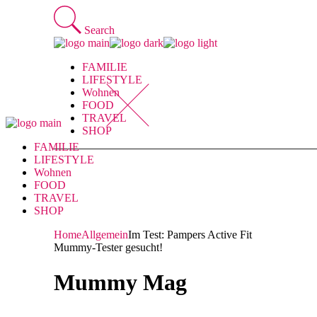
Skip
to
Search
the
content
FAMILIE
LIFESTYLE
Wohnen
FOOD
TRAVEL
SHOP
FAMILIE
LIFESTYLE
Wohnen
FOOD
TRAVEL
SHOP
Home
Allgemein
Im Test: Pampers Active Fit
Mummy-Tester gesucht!
Mummy Mag