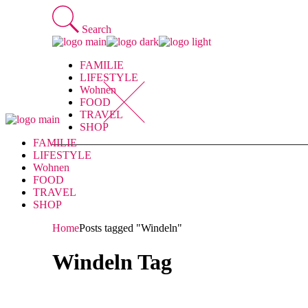
Skip
to
Search
the
content
FAMILIE
LIFESTYLE
Wohnen
FOOD
TRAVEL
SHOP
FAMILIE
LIFESTYLE
Wohnen
FOOD
TRAVEL
SHOP
Home
Posts tagged "Windeln"
Windeln Tag