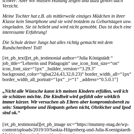
schwer: Aber wir müssen Haltung zeigen und dazu gehört auch
Verzicht.
Meine Tochter hat z.B. als mittlerweile einziges Mädchen in ihrer
Klasse kein Smartphone und sie wird trotzdem zu Geburtstagen usw.
eingeladen. Sie ist beliebt und wird nicht gemobbt. Das ist doch eine
interessante Erfahrung!
Die Schule deiner Jungs hat alles richtig gemacht mit dem
Rundschreiben! Toll!
[/et_pb_text][et_pb_testimonial author=“Julia Königstädt “
job_title=“Lehrerin und Pädagogin“ use_icon_font_size=“on“
icon_font_size=“1px“ _builder_version=“3.29.3″
background_color=“rgba(224,43,32,0.23)“ border_width_all=“1px“
border_width_all_portrait=“1px“ _i=“1″ _address=“0.5.0.1″]
„Nicht alle Wünsche kann ich meinen Kindern erfüllen, weil ich
sie schützen möchte. Die Kindheit wird gefühlt oder wirklich
immer kürzer. Wir versuchen als Eltern aber kompromissbereit zu
sein: Smartphone und Hotpants gehen nicht, Ohrlöcher und Ipod
sind ok.“
[/et_pb_testimonial][et_pb_image src=“https://mummy-mag.de/wp-
content/uploads/2019/10/Saskia-Hilgenberg-und-Julia-Koenigstaedt-