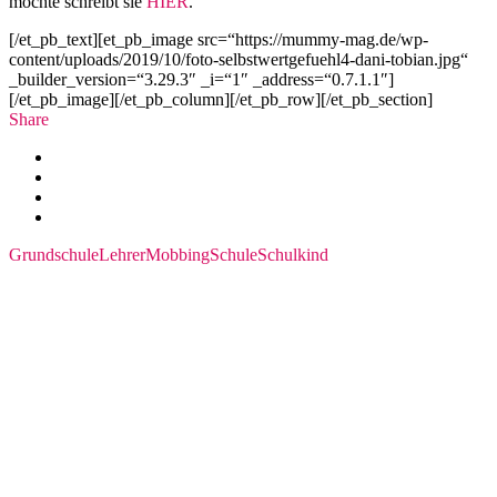
möchte schreibt sie
HIER
.
[/et_pb_text][et_pb_image src=“https://mummy-mag.de/wp-
content/uploads/2019/10/foto-selbstwertgefuehl4-dani-tobian.jpg“
_builder_version=“3.29.3″ _i=“1″ _address=“0.7.1.1″]
[/et_pb_image][/et_pb_column][/et_pb_row][/et_pb_section]
Share
Grundschule
Lehrer
Mobbing
Schule
Schulkind