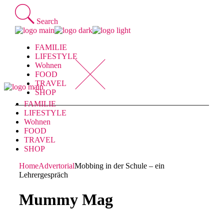
Skip
to
Search
the
content
FAMILIE
LIFESTYLE
Wohnen
FOOD
TRAVEL
SHOP
FAMILIE
LIFESTYLE
Wohnen
FOOD
TRAVEL
SHOP
Home
Advertorial
Mobbing in der Schule – ein
Lehrergespräch
Mummy Mag