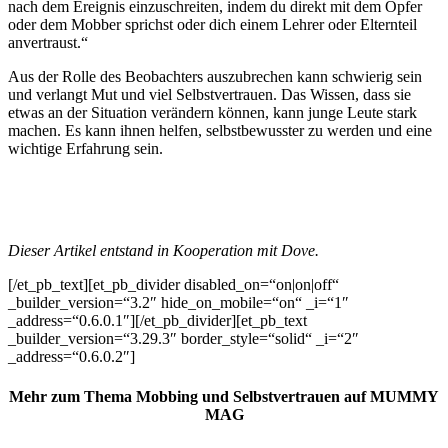
nach dem Ereignis einzuschreiten, indem du direkt mit dem Opfer
oder dem Mobber sprichst oder dich einem Lehrer oder Elternteil
anvertraust.“
Aus der Rolle des Beobachters auszubrechen kann schwierig sein
und verlangt Mut und viel Selbstvertrauen. Das Wissen, dass sie
etwas an der Situation verändern können, kann junge Leute stark
machen. Es kann ihnen helfen, selbstbewusster zu werden und eine
wichtige Erfahrung sein.
Dieser Artikel entstand in Kooperation mit Dove.
[/et_pb_text][et_pb_divider disabled_on=“on|on|off“
_builder_version=“3.2″ hide_on_mobile=“on“ _i=“1″
_address=“0.6.0.1″][/et_pb_divider][et_pb_text
_builder_version=“3.29.3″ border_style=“solid“ _i=“2″
_address=“0.6.0.2″]
Mehr zum Thema Mobbing und Selbstvertrauen auf MUMMY
MAG