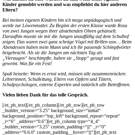
Kinder gemobbt werden und was empfiehlst du hier anderen
Eltern?
Bei meinen eigenen Kindern bin ich mega unpädagogisch und
werde zur Löwenmutter. Zu Beginn der ersten Klasse wurde Rosa
von zwei Jungen wegen ihrer abstehenden Ohren gehänselt.
Daraufhin musste sie mir die Jungen unauffällig auf dem Schulhof
zeigen. Das waren zwei ganz schräge Vögel mit Brillen usw… Beim
Abendessen haben mein Mann und ich ihr passende Schimpfwörter
beigebracht. Als sie die Jungen am nächsten Tag als
„Vieraugen“
beschimpfte, haben sie „Stopp“
gesagt und fast
geweint. Was für ein Fest!
Spaß beiseite: Wenn es ernst wird, müssen alle zusammenrücken:
Lehrerinnen, Schulleitung, Eltern von Opfern und Tätern,
Schulpsychologen, externe Experten und natürlich alle Betroffenen.
Vielen lieben Dank für das tolle Gespräch.
[/et_pb_text][/et_pb_column][/et_pb_row][et_pb_row
_builder_version=“3.25″ background_size=“initial“
background_position=“top_left“ background_repeat=“repeat“
_i=“6″ _address=“0.6″][et_pb_column type=“4_4″
_builder_version=“3.25″ custom_padding=“|||“ _i=“0″
_address=“0.6.0″ custom_padding__hover=“|||“][et_pb_text