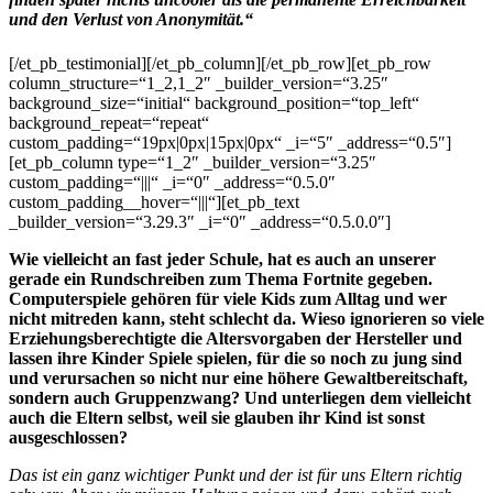
und den Verlust von Anonymität.“
[/et_pb_testimonial][/et_pb_column][/et_pb_row][et_pb_row
column_structure=“1_2,1_2″ _builder_version=“3.25″
background_size=“initial“ background_position=“top_left“
background_repeat=“repeat“
custom_padding=“19px|0px|15px|0px“ _i=“5″ _address=“0.5″]
[et_pb_column type=“1_2″ _builder_version=“3.25″
custom_padding=“|||“ _i=“0″ _address=“0.5.0″
custom_padding__hover=“|||“][et_pb_text
_builder_version=“3.29.3″ _i=“0″ _address=“0.5.0.0″]
Wie vielleicht an fast jeder Schule, hat es auch an unserer
gerade ein Rundschreiben zum Thema Fortnite gegeben.
Computerspiele gehören für viele Kids zum Alltag und wer
nicht mitreden kann, steht schlecht da. Wieso ignorieren so viele
Erziehungsberechtigte die Altersvorgaben der Hersteller und
lassen ihre Kinder Spiele spielen, für die so noch zu jung sind
und verursachen so nicht nur eine höhere Gewaltbereitschaft,
sondern auch Gruppenzwang? Und unterliegen dem vielleicht
auch die Eltern selbst, weil sie glauben ihr Kind ist sonst
ausgeschlossen?
Das ist ein ganz wichtiger Punkt und der ist für uns Eltern richtig