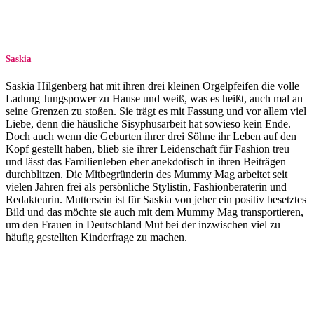
Saskia
Saskia Hilgenberg hat mit ihren drei kleinen Orgelpfeifen die volle
Ladung Jungspower zu Hause und weiß, was es heißt, auch mal an
seine Grenzen zu stoßen. Sie trägt es mit Fassung und vor allem viel
Liebe, denn die häusliche Si­sy­phus­ar­beit hat sowieso kein Ende.
Doch auch wenn die Geburten ihrer drei Söhne ihr Leben auf den
Kopf gestellt haben, blieb sie ihrer Leidenschaft für Fashion treu
und lässt das Familienleben eher anekdotisch in ihren Beiträgen
durchblitzen. Die Mitbegründerin des Mummy Mag arbeitet seit
vielen Jahren frei als persönliche Stylistin, Fashionberaterin und
Redakteurin. Muttersein ist für Saskia von jeher ein positiv besetztes
Bild und das möchte sie auch mit dem Mummy Mag transportieren,
um den Frauen in Deutschland Mut bei der inzwischen viel zu
häufig gestellten Kinderfrage zu machen.