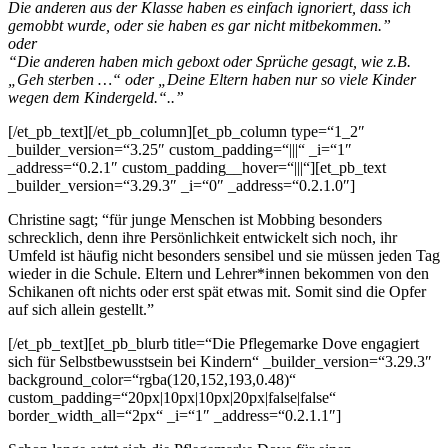
Die anderen aus der Klasse haben es einfach ignoriert, dass ich
gemobbt wurde, oder sie haben es gar nicht mitbekommen.”
oder
“Die anderen haben mich geboxt oder Sprüche gesagt, wie z.B.
„Geh sterben …“ oder „Deine Eltern haben nur so viele Kinder
wegen dem Kindergeld.“..”
[/et_pb_text][/et_pb_column][et_pb_column type=“1_2″
_builder_version=“3.25″ custom_padding=“|||“ _i=“1″
_address=“0.2.1″ custom_padding__hover=“|||“][et_pb_text
_builder_version=“3.29.3″ _i=“0″ _address=“0.2.1.0″]
Christine sagt; “für junge Menschen ist Mobbing besonders
schrecklich, denn ihre Persönlichkeit entwickelt sich noch, ihr
Umfeld ist häufig nicht besonders sensibel und sie müssen jeden Tag
wieder in die Schule. Eltern und Lehrer*innen bekommen von den
Schikanen oft nichts oder erst spät etwas mit. Somit sind die Opfer
auf sich allein gestellt.”
[/et_pb_text][et_pb_blurb title=“Die Pflegemarke Dove engagiert
sich für Selbstbewusstsein bei Kindern“ _builder_version=“3.29.3″
background_color=“rgba(120,152,193,0.48)“
custom_padding=“20px|10px|10px|20px|false|false“
border_width_all=“2px“ _i=“1″ _address=“0.2.1.1″]