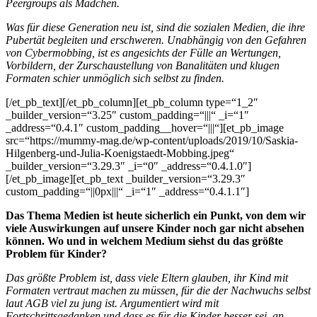
Peergroups als Mädchen.
Was für diese Generation neu ist, sind die sozialen Medien, die ihre
Pubertät begleiten und erschweren.
Unabhängig von den Gefahren
von Cybermobbing, ist es angesichts der Fülle an Wertungen,
Vorbildern, der Zurschaustellung von Banalitäten und klugen
Formaten schier unmöglich sich selbst zu finden.
[/et_pb_text][/et_pb_column][et_pb_column type=“1_2″
_builder_version=“3.25″ custom_padding=“|||“ _i=“1″
_address=“0.4.1″ custom_padding__hover=“|||“][et_pb_image
src=“https://mummy-mag.de/wp-content/uploads/2019/10/Saskia-
Hilgenberg-und-Julia-Koenigstaedt-Mobbing.jpeg“
_builder_version=“3.29.3″ _i=“0″ _address=“0.4.1.0″]
[/et_pb_image][et_pb_text _builder_version=“3.29.3″
custom_padding=“||0px|||“ _i=“1″ _address=“0.4.1.1″]
Das Thema Medien ist heute sicherlich ein Punkt, von dem wir
viele Auswirkungen auf unsere Kinder noch gar nicht absehen
können. Wo und in welchem Medium siehst du das größte
Problem für Kinder?
Das größte Problem ist, dass viele Eltern glauben, ihr Kind mit
Formaten vertraut machen zu müssen, für die der Nachwuchs selbst
laut AGB viel zu jung ist. Argumentiert wird mit
Fortschrittsgedanken und dass es für die Kinder besser sei, an