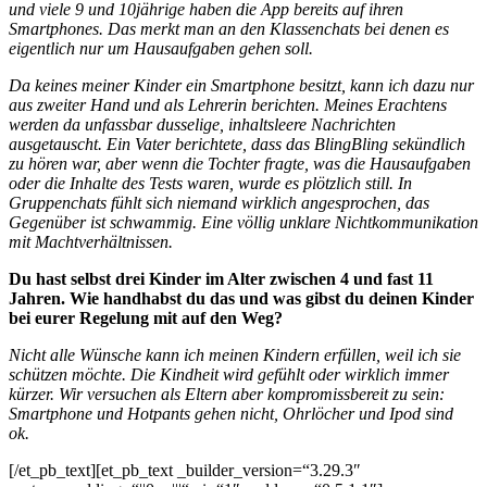
und viele 9 und 10jährige haben die App bereits auf ihren
Smartphones. Das merkt man an den Klassenchats bei denen es
eigentlich nur um Hausaufgaben gehen soll.
Da keines meiner Kinder ein Smartphone besitzt, kann ich dazu nur
aus zweiter Hand und als Lehrerin berichten. Meines Erachtens
werden da unfassbar dusselige, inhaltsleere Nachrichten
ausgetauscht. Ein Vater berichtete, dass das BlingBling sekündlich
zu hören war, aber wenn die Tochter fragte, was die Hausaufgaben
oder die Inhalte des Tests waren, wurde es plötzlich still. In
Gruppenchats fühlt sich niemand wirklich angesprochen, das
Gegenüber ist schwammig. Eine völlig unklare Nichtkommunikation
mit Machtverhältnissen.
Du hast selbst drei Kinder im Alter zwischen 4 und fast 11
Jahren. Wie handhabst du das und was gibst du deinen Kinder
bei eurer Regelung mit auf den Weg?
Nicht alle Wünsche kann ich meinen Kindern erfüllen, weil ich sie
schützen möchte. Die Kindheit wird gefühlt oder wirklich immer
kürzer. Wir versuchen als Eltern aber kompromissbereit zu sein:
Smartphone und Hotpants gehen nicht, Ohrlöcher und Ipod sind
ok.
[/et_pb_text][et_pb_text _builder_version=“3.29.3″