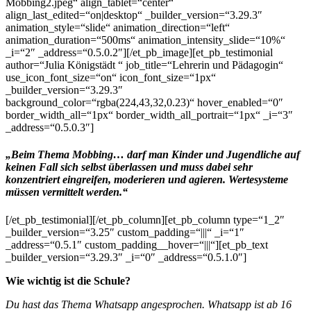
Mobbing2.jpeg“ align_tablet=“center“
align_last_edited=“on|desktop“ _builder_version=“3.29.3″
animation_style=“slide“ animation_direction=“left“
animation_duration=“500ms“ animation_intensity_slide=“10%“
_i=“2″ _address=“0.5.0.2″][/et_pb_image][et_pb_testimonial
author=“Julia Königstädt “ job_title=“Lehrerin und Pädagogin“
use_icon_font_size=“on“ icon_font_size=“1px“
_builder_version=“3.29.3″
background_color=“rgba(224,43,32,0.23)“ hover_enabled=“0″
border_width_all=“1px“ border_width_all_portrait=“1px“ _i=“3″
_address=“0.5.0.3″]
„Beim Thema Mobbing… darf man Kinder und Jugendliche auf
keinen Fall sich selbst überlassen und muss dabei sehr
konzentriert eingreifen, moderieren und agieren. Wertesysteme
müssen vermittelt werden.“
[/et_pb_testimonial][/et_pb_column][et_pb_column type=“1_2″
_builder_version=“3.25″ custom_padding=“|||“ _i=“1″
_address=“0.5.1″ custom_padding__hover=“|||“][et_pb_text
_builder_version=“3.29.3″ _i=“0″ _address=“0.5.1.0″]
Wie wichtig ist die Schule?
Du hast das Thema Whatsapp angesprochen. Whatsapp ist ab 16