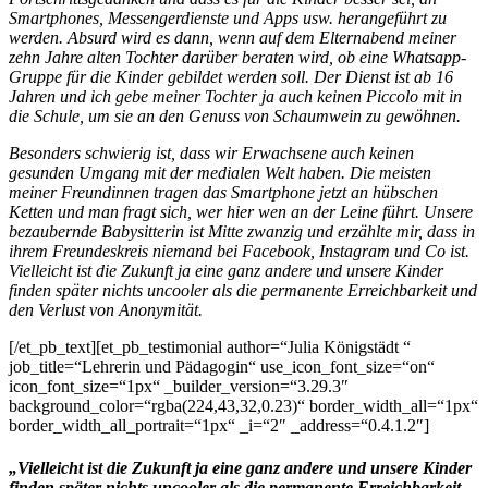
Smartphones, Messengerdienste und Apps usw. herangeführt zu
werden. Absurd wird es dann, wenn auf dem Elternabend meiner
zehn Jahre alten Tochter darüber beraten wird, ob eine Whatsapp-
Gruppe für die Kinder gebildet werden soll. Der Dienst ist ab 16
Jahren und ich gebe meiner Tochter ja auch keinen Piccolo mit in
die Schule, um sie an den Genuss von Schaumwein zu gewöhnen.
Besonders schwierig ist, dass wir Erwachsene auch keinen
gesunden Umgang mit der medialen Welt haben. Die meisten
meiner Freundinnen tragen das Smartphone jetzt an hübschen
Ketten und man fragt sich, wer hier wen an der Leine führt. Unsere
bezaubernde Babysitterin ist Mitte zwanzig und erzählte mir, dass in
ihrem Freundeskreis niemand bei Facebook, Instagram und Co ist.
Vielleicht ist die Zukunft ja eine ganz andere und unsere Kinder
finden später nichts uncooler als die permanente Erreichbarkeit und
den Verlust von Anonymität.
[/et_pb_text][et_pb_testimonial author=“Julia Königstädt “
job_title=“Lehrerin und Pädagogin“ use_icon_font_size=“on“
icon_font_size=“1px“ _builder_version=“3.29.3″
background_color=“rgba(224,43,32,0.23)“ border_width_all=“1px“
border_width_all_portrait=“1px“ _i=“2″ _address=“0.4.1.2″]
„Vielleicht ist die Zukunft ja eine ganz andere und unsere Kinder
finden später nichts uncooler als die permanente Erreichbarkeit