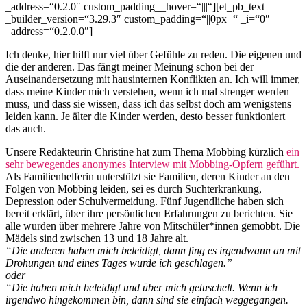
_address=“0.2.0″ custom_padding__hover=“|||“][et_pb_text
_builder_version=“3.29.3″ custom_padding=“||0px|||“ _i=“0″
_address=“0.2.0.0″]
Ich denke, hier hilft nur viel über Gefühle zu reden. Die eigenen und
die der anderen. Das fängt meiner Meinung schon bei der
Auseinandersetzung mit hausinternen Konflikten an. Ich will immer,
dass meine Kinder mich verstehen, wenn ich mal strenger werden
muss, und dass sie wissen, dass ich das selbst doch am wenigstens
leiden kann. Je älter die Kinder werden, desto besser funktioniert
das auch.
Unsere Redakteurin Christine hat zum Thema Mobbing kürzlich
ein
sehr bewegendes anonymes Interview mit Mobbing-Opfern geführt.
Als Familienhelferin unterstützt sie Familien, deren Kinder an den
Folgen von Mobbing leiden, sei es durch Suchterkrankung,
Depression oder Schulvermeidung. Fünf Jugendliche haben sich
bereit erklärt, über ihre persönlichen Erfahrungen zu berichten. Sie
alle wurden über mehrere Jahre von Mitschüler*innen gemobbt. Die
Mädels sind zwischen 13 und 18 Jahre alt.
“Die anderen haben mich beleidigt, dann fing es irgendwann an mit
Drohungen und eines Tages wurde ich geschlagen.”
oder
“Die haben mich beleidigt und über mich getuschelt. Wenn ich
irgendwo hingekommen bin, dann sind sie einfach weggegangen.