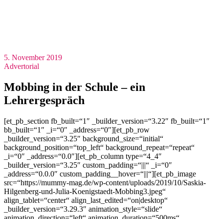
5. November 2019
Advertorial
Mobbing in der Schule – ein
Lehrergespräch
[et_pb_section fb_built=“1″ _builder_version=“3.22″ fb_built=“1″
bb_built=“1″ _i=“0″ _address=“0″][et_pb_row
_builder_version=“3.25″ background_size=“initial“
background_position=“top_left“ background_repeat=“repeat“
_i=“0″ _address=“0.0″][et_pb_column type=“4_4″
_builder_version=“3.25″ custom_padding=“|||“ _i=“0″
_address=“0.0.0″ custom_padding__hover=“|||“][et_pb_image
src=“https://mummy-mag.de/wp-content/uploads/2019/10/Saskia-
Hilgenberg-und-Julia-Koenigstaedt-Mobbing3.jpeg“
align_tablet=“center“ align_last_edited=“on|desktop“
_builder_version=“3.29.3″ animation_style=“slide“
animation_direction=“left“ animation_duration=“500ms“