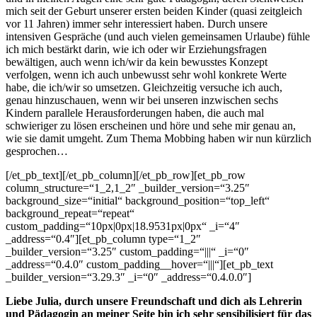
mich seit der Geburt unserer ersten beiden Kinder (quasi zeitgleich
vor 11 Jahren) immer sehr interessiert haben. Durch unsere
intensiven Gespräche (und auch vielen gemeinsamen Urlaube) fühle
ich mich bestärkt darin, wie ich oder wir Erziehungsfragen
bewältigen, auch wenn ich/wir da kein bewusstes Konzept
verfolgen, wenn ich auch unbewusst sehr wohl konkrete Werte
habe, die ich/wir so umsetzen. Gleichzeitig versuche ich auch,
genau hinzuschauen, wenn wir bei unseren inzwischen sechs
Kindern parallele Herausforderungen haben, die auch mal
schwieriger zu lösen erscheinen und höre und sehe mir genau an,
wie sie damit umgeht. Zum Thema Mobbing haben wir nun kürzlich
gesprochen…
[/et_pb_text][/et_pb_column][/et_pb_row][et_pb_row
column_structure=“1_2,1_2″ _builder_version=“3.25″
background_size=“initial“ background_position=“top_left“
background_repeat=“repeat“
custom_padding=“10px|0px|18.9531px|0px“ _i=“4″
_address=“0.4″][et_pb_column type=“1_2″
_builder_version=“3.25″ custom_padding=“|||“ _i=“0″
_address=“0.4.0″ custom_padding__hover=“|||“][et_pb_text
_builder_version=“3.29.3″ _i=“0″ _address=“0.4.0.0″]
Liebe Julia, durch unsere Freundschaft und dich als Lehrerin
und Pädagogin an meiner Seite bin ich sehr sensibilisiert für das