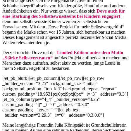
Schon lange setzt sich die Pflegemarke Dove für einen
Schönheitsbegriff abseits von Kleidergröße, Hautfarbe und anderen
Äußerlichkeiten ein. Nur wenige wissen, dass sich
Dove auch für
eine Stärkung des Selbstbewusstseins bei Kindern engagiert
–
denn nur selbstbewusste Kinder werden zu selbstsicheren
Erwachsenen. Mit dem „Dove Projekt für mehr Selbstwertgefühl“
begann die Marke schon vor 15 Jahren, sich bemerkbar zu machen.
Dieses Engagement ist angesichts perfekt inszenierter Social-Media-
Welten relevanter denn je.
Derzeit möchte Dove mit der
Limited Edition unter dem Motto
„Stärke Selbstvertrauen“
auf das Projekt aufmerksam machen und
Menschen dazu aufrufen, selbst aktiv zu werden, junge Leute in
ihrem Selbstwertgefühl zu bestärken.
[/et_pb_blurb][/et_pb_column][/et_pb_row][et_pb_row
_builder_version=“3.25″ background_size=“initial“
background_position=“top_left“ background_repeat=“repeat“
custom_padding=“18.9531px|0px|9px|0px“ _i=“3″ _address=“0.3″]
[et_pb_column type=“4_4″ _builder_version=“3.25″
custom_padding=“|||“ _i=“0″ _address=“0.3.0″
custom_padding__hover=“|||“][et_pb_text
_builder_version=“3.29.3″ _i=“0″ _address=“0.3.0.0″]
Meine langjährige Freundin Julia Königstädt ist Grundschullehrerin
und in meinen Augen eine sehr gute Pädagogin, deren Sichtweisen