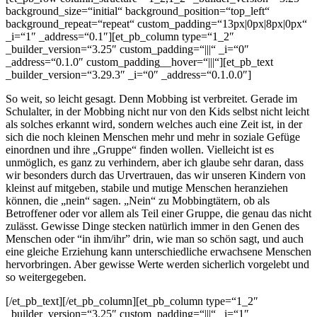
background_size=“initial“ background_position=“top_left“
background_repeat=“repeat“ custom_padding=“13px|0px|8px|0px“
_i=“1″ _address=“0.1″][et_pb_column type=“1_2″
_builder_version=“3.25″ custom_padding=“|||“ _i=“0″
_address=“0.1.0″ custom_padding__hover=“|||“][et_pb_text
_builder_version=“3.29.3″ _i=“0″ _address=“0.1.0.0″]
So weit, so leicht gesagt. Denn Mobbing ist verbreitet. Gerade im
Schulalter, in der Mobbing nicht nur von den Kids selbst nicht leicht
als solches erkannt wird, sondern welches auch eine Zeit ist, in der
sich die noch kleinen Menschen mehr und mehr in soziale Gefüge
einordnen und ihre „Gruppe“ finden wollen. Vielleicht ist es
unmöglich, es ganz zu verhindern, aber ich glaube sehr daran, dass
wir besonders durch das Urvertrauen, das wir unseren Kindern von
kleinst auf mitgeben, stabile und mutige Menschen heranziehen
können, die „nein“ sagen. „Nein“ zu Mobbingtätern, ob als
Betroffener oder vor allem als Teil einer Gruppe, die genau das nicht
zulässt. Gewisse Dinge stecken natürlich immer in den Genen des
Menschen oder “in ihm/ihr” drin, wie man so schön sagt, und auch
eine gleiche Erziehung kann unterschiedliche erwachsene Menschen
hervorbringen. Aber gewisse Werte werden sicherlich vorgelebt und
so weitergegeben.
[/et_pb_text][/et_pb_column][et_pb_column type=“1_2″
_builder_version=“3.25″ custom_padding=“|||“ _i=“1″