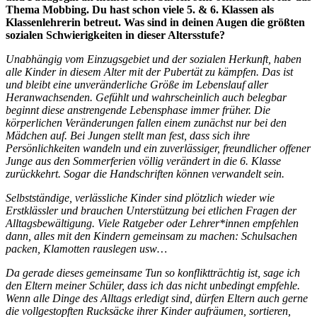
Thema Mobbing. Du hast schon viele 5. & 6. Klassen als
Klassenlehrerin betreut. Was sind in deinen Augen die größten
sozialen Schwierigkeiten in dieser Altersstufe?
Unabhängig vom Einzugsgebiet und der sozialen Herkunft, haben
alle Kinder in diesem Alter mit der Pubertät zu kämpfen. Das ist
und bleibt eine unveränderliche Größe im Lebenslauf aller
Heranwachsenden. Gefühlt und wahrscheinlich auch belegbar
beginnt diese anstrengende Lebensphase immer früher. Die
körperlichen Veränderungen fallen einem zunächst nur bei den
Mädchen auf. Bei Jungen stellt man fest, dass sich ihre
Persönlichkeiten wandeln und ein zuverlässiger, freundlicher offener
Junge aus den Sommerferien völlig verändert in die 6. Klasse
zurückkehrt. Sogar die Handschriften können verwandelt sein.
Selbstständige, verlässliche Kinder sind plötzlich wieder wie
Erstklässler und brauchen Unterstützung bei etlichen Fragen der
Alltagsbewältigung. Viele Ratgeber oder Lehrer*innen empfehlen
dann, alles mit den Kindern gemeinsam zu machen: Schulsachen
packen, Klamotten rauslegen usw…
Da gerade dieses gemeinsame Tun so konfliktträchtig ist, sage ich
den Eltern meiner Schüler, dass ich das nicht unbedingt empfehle.
Wenn alle Dinge des Alltags erledigt sind, dürfen Eltern auch gerne
die vollgestopften Rucksäcke ihrer Kinder aufräumen, sortieren,