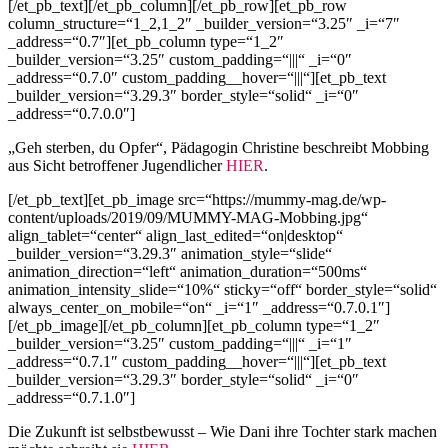
[/et_pb_text][/et_pb_column][/et_pb_row][et_pb_row
column_structure=“1_2,1_2″ _builder_version=“3.25″ _i=“7″
_address=“0.7″][et_pb_column type=“1_2″
_builder_version=“3.25″ custom_padding=“|||“ _i=“0″
_address=“0.7.0″ custom_padding__hover=“|||“][et_pb_text
_builder_version=“3.29.3″ border_style=“solid“ _i=“0″
_address=“0.7.0.0″]
„Geh sterben, du Opfer“, Pädagogin Christine beschreibt Mobbing
aus Sicht betroffener Jugendlicher
HIER
.
[/et_pb_text][et_pb_image src=“https://mummy-mag.de/wp-
content/uploads/2019/09/MUMMY-MAG-Mobbing.jpg“
align_tablet=“center“ align_last_edited=“on|desktop“
_builder_version=“3.29.3″ animation_style=“slide“
animation_direction=“left“ animation_duration=“500ms“
animation_intensity_slide=“10%“ sticky=“off“ border_style=“solid“
always_center_on_mobile=“on“ _i=“1″ _address=“0.7.0.1″]
[/et_pb_image][/et_pb_column][et_pb_column type=“1_2″
_builder_version=“3.25″ custom_padding=“|||“ _i=“1″
_address=“0.7.1″ custom_padding__hover=“|||“][et_pb_text
_builder_version=“3.29.3″ border_style=“solid“ _i=“0″
_address=“0.7.1.0″]
Die Zukunft ist selbstbewusst – Wie Dani ihre Tochter stark machen