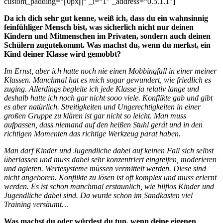
custom_padding=“||0px|||“ _i=“1″ _address=“0.5.1.1″]
Da ich dich sehr gut kenne, weiß ich, dass du ein wahnsinnig
feinfühliger Mensch bist, was sicherlich nicht nur deinen
Kindern und Mitmenschen im Privaten, sondern auch deinen
Schülern zugutekommt. Was machst du, wenn du merkst, ein
Kind deiner Klasse wird gemobbt?
Im Ernst, aber ich hatte noch nie einen Mobbingfall in einer meiner
Klassen. Manchmal hat es mich sogar gewundert, wie friedlich es
zuging. Allerdings begleite ich jede Klasse ja relativ lange und
deshalb hatte ich noch gar nicht sooo viele. Konflikte gab und gibt
es aber natürlich. Streitigkeiten und Ungerechtigkeiten in einer
großen Gruppe zu klären ist gar nicht so leicht. Man muss
aufpassen, dass niemand auf den heißen Stuhl
gerät und in den
richtigen Momenten das richtige Werkzeug parat haben.
Man darf Kinder und Jugendliche dabei auf keinen Fall sich selbst
überlassen und muss dabei sehr konzentriert eingreifen, moderieren
und agieren. Wertesysteme müssen vermittelt werden. Diese sind
nicht angeboren. Konflikte zu lösen ist oft komplex und muss erlernt
werden. Es ist schon manchmal erstaunlich, wie hilflos Kinder und
Jugendliche dabei sind. Da wurde schon im Sandkasten viel
Training versäumt…
Was machst du oder würdest du tun, wenn deine eigenen