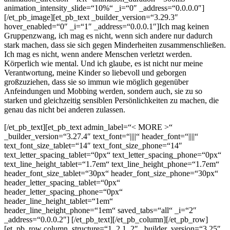
animation_intensity_slide=“10%“ _i=“0″ _address=“0.0.0.0″]
[/et_pb_image][et_pb_text _builder_version=“3.29.3″
hover_enabled=“0″ _i=“1″ _address=“0.0.0.1″]
Ich mag keinen
Gruppenzwang, ich mag es nicht, wenn sich andere nur dadurch
stark machen, dass sie sich gegen Minderheiten zusammenschließen.
Ich mag es nicht, wenn andere Menschen verletzt werden.
Körperlich wie mental. Und ich glaube, es ist nicht nur meine
Verantwortung, meine Kinder so liebevoll und geborgen
großzuziehen, dass sie so immun wie möglich gegenüber
Anfeindungen und Mobbing werden, sondern auch, sie zu so
starken und gleichzeitig sensiblen Persönlichkeiten zu machen, die
genau das nicht bei anderen zulassen.
[/et_pb_text][et_pb_text admin_label=“< MORE >“
_builder_version=“3.27.4″ text_font=“||||“ header_font=“||||“
text_font_size_tablet=“14″ text_font_size_phone=“14″
text_letter_spacing_tablet=“0px“ text_letter_spacing_phone=“0px“
text_line_height_tablet=“1.7em“ text_line_height_phone=“1.7em“
header_font_size_tablet=“30px“ header_font_size_phone=“30px“
header_letter_spacing_tablet=“0px“
header_letter_spacing_phone=“0px“
header_line_height_tablet=“1em“
header_line_height_phone=“1em“ saved_tabs=“all“ _i=“2″
_address=“0.0.0.2″]
[/et_pb_text][/et_pb_column][/et_pb_row]
[et_pb_row column_structure=“1_2,1_2″ _builder_version=“3.25″