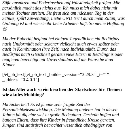
Stifte anspitzen und Federtaschen auf Vollständigkeit prüfen. Mir
persönlich macht das nichts aus. Ich muss mich dabei nicht mit
meiner Tochter streiten. Sie freut sich am nächsten Tag in der
Schule, spürt Zuwendung, Liebe UND lernt durch mein Zutun, was
Ordnung ist und wie sie ihr beim Arbeiten hilft. So meine Hoffnung
😉
Mit der Pubertät beginnt bei einigen Jugendlichen ein Bedürfnis
nach Uniformität oder seltener vielleicht auch etwas später oder
auch in Kombination (irre Zeit) nach Individualität. Durch das
Bedürfnis nach Gleichheit geraten viele Eltern in Bedrängnis oder
reagieren berechtigt mit Unverständnis auf die Wünsche ihrer
Kinder.
[/et_pb_text][et_pb_text _builder_version=“3.29.3″ _i=“1″
_address=“0.4.0.1″]
Ist das Alter auch so ein bisschen der Startschuss für Themen
wie akutes Mobbing?
Mit Sicherheit! Es ist ja eine sehr fragile Zeit der
Persönlichkeitsentwicklung. Die Meinung anderer hat in diesen
Jahren häufig eine viel zu große Bedeutung. Deshalb hoffen und
bangen Eltern, dass ihre Kinder in freundliche Kreise geraten.
Jungen sind statistisch betrachtet wesentlich abhängiger von