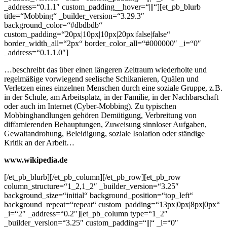
_address=“0.1.1″ custom_padding__hover=“|||“][et_pb_blurb
title=“Mobbing“ _builder_version=“3.29.3″
background_color=“#dbdbdb“
custom_padding=“20px|10px|10px|20px|false|false“
border_width_all=“2px“ border_color_all=“#000000″ _i=“0″
_address=“0.1.1.0″]
…beschreibt das über einen längeren Zeitraum wiederholte und
regelmäßige vorwiegend seelische Schikanieren, Quälen und
Verletzen eines einzelnen Menschen durch eine soziale Gruppe, z.B.
in der Schule, am Arbeitsplatz, in der Familie, in der Nachbarschaft
oder auch im Internet (Cyber-Mobbing). Zu typischen
Mobbinghandlungen gehören Demütigung, Verbreitung von
diffamierenden Behauptungen, Zuweisung sinnloser Aufgaben,
Gewaltandrohung, Beleidigung, soziale Isolation oder ständige
Kritik an der Arbeit…
www.wikipedia.de
[/et_pb_blurb][/et_pb_column][/et_pb_row][et_pb_row
column_structure=“1_2,1_2″ _builder_version=“3.25″
background_size=“initial“ background_position=“top_left“
background_repeat=“repeat“ custom_padding=“13px|0px|8px|0px“
_i=“2″ _address=“0.2″][et_pb_column type=“1_2″
_builder_version=“3.25″ custom_padding=“|||“ _i=“0″