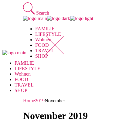
Skip
to
Search
the
content
FAMILIE
LIFESTYLE
Wohnen
FOOD
TRAVEL
SHOP
FAMILIE
LIFESTYLE
Wohnen
FOOD
TRAVEL
SHOP
Home
2019
November
November 2019