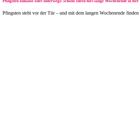
Pfingsten zuhause oder unterwegs: schöne Ideen fürs lange Wochenende in Be
Pfingsten steht vor der Tür – und mit dem langen Wochenende finden