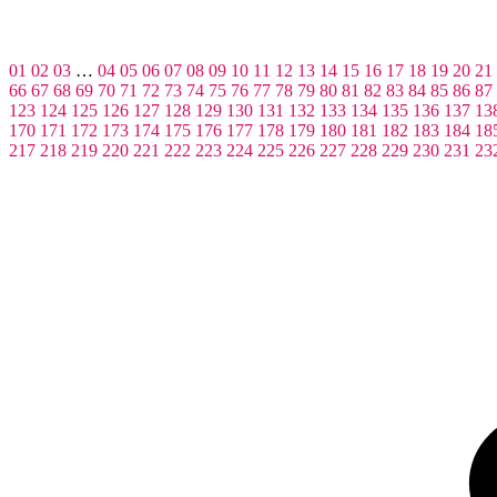
01
02
03
…
04
05
06
07
08
09
10
11
12
13
14
15
16
17
18
19
20
21
66
67
68
69
70
71
72
73
74
75
76
77
78
79
80
81
82
83
84
85
86
87
123
124
125
126
127
128
129
130
131
132
133
134
135
136
137
13
170
171
172
173
174
175
176
177
178
179
180
181
182
183
184
18
217
218
219
220
221
222
223
224
225
226
227
228
229
230
231
23