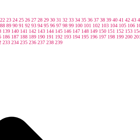
22
23
24
25
26
27
28
29
30
31
32
33
34
35
36
37
38
39
40
41
42
43
4
88
89
90
91
92
93
94
95
96
97
98
99
100
101
102
103
104
105
106
1
8
139
140
141
142
143
144
145
146
147
148
149
150
151
152
153
15
5
186
187
188
189
190
191
192
193
194
195
196
197
198
199
200
20
2
233
234
235
236
237
238
239