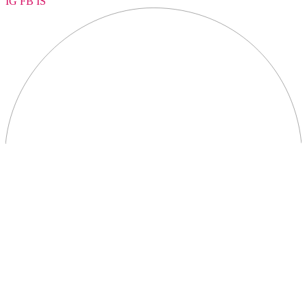
IG
FB
IS