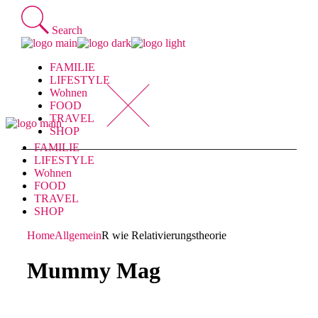
Skip
to
Search
the
content
FAMILIE
LIFESTYLE
Wohnen
FOOD
TRAVEL
SHOP
FAMILIE
LIFESTYLE
Wohnen
FOOD
TRAVEL
SHOP
Home
Allgemein
R wie Relativierungstheorie
Mummy Mag