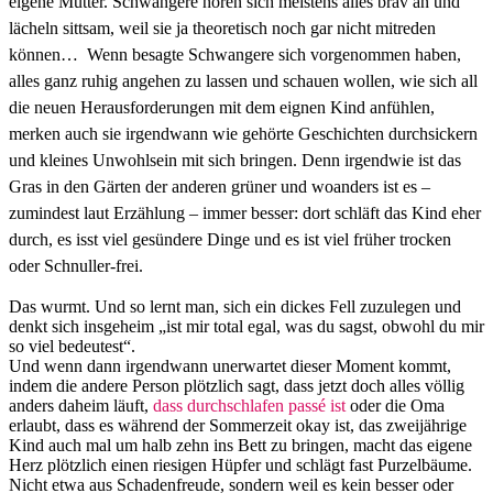
eigene Mutter. Schwangere hören sich meistens alles brav an und
lächeln sittsam, weil sie ja theoretisch noch gar nicht mitreden
können… Wenn besagte Schwangere sich vorgenommen haben,
alles ganz ruhig angehen zu lassen und schauen wollen, wie sich all
die neuen Herausforderungen mit dem eignen Kind anfühlen,
merken auch sie irgendwann wie gehörte Geschichten durchsickern
und kleines Unwohlsein mit sich bringen. Denn irgendwie ist das
Gras in den Gärten der anderen grüner und woanders ist es –
zumindest laut Erzählung – immer besser: dort schläft das Kind eher
durch, es isst viel gesündere Dinge und es ist viel früher trocken
oder Schnuller-frei.
Das wurmt. Und so lernt man, sich ein dickes Fell zuzulegen und
denkt sich insgeheim „ist mir total egal, was du sagst, obwohl du mir
so viel bedeutest“.
Und wenn dann irgendwann unerwartet dieser Moment kommt,
indem die andere Person plötzlich sagt, dass jetzt doch alles völlig
anders daheim läuft,
dass durchschlafen passé ist
oder die Oma
erlaubt, dass es während der Sommerzeit okay ist, das zweijährige
Kind auch mal um halb zehn ins Bett zu bringen, macht das eigene
Herz plötzlich einen riesigen Hüpfer und schlägt fast Purzelbäume.
Nicht etwa aus Schadenfreude, sondern weil es kein besser oder