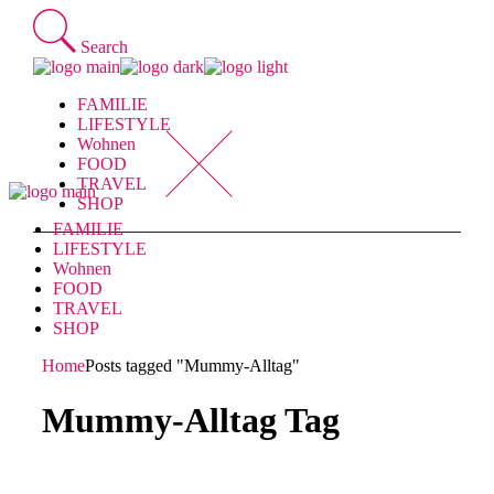
Skip
to
Search
the
content
FAMILIE
LIFESTYLE
Wohnen
FOOD
TRAVEL
SHOP
FAMILIE
LIFESTYLE
Wohnen
FOOD
TRAVEL
SHOP
Home
Posts tagged "Mummy-Alltag"
Mummy-Alltag Tag