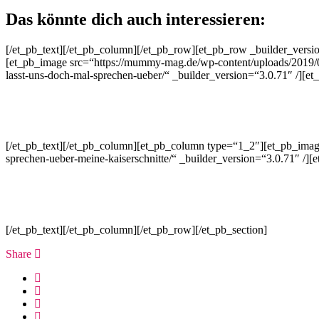
Das könnte dich auch interessieren:
[/et_pb_text][/et_pb_column][/et_pb_row][et_pb_row _builder_versi
[et_pb_image src=“https://mummy-mag.de/wp-content/uploads/2019
lasst-uns-doch-mal-sprechen-ueber/“ _builder_version=“3.0.71″ /][et
[/et_pb_text][/et_pb_column][et_pb_column type=“1_2″][et_pb_imag
sprechen-ueber-meine-kaiserschnitte/“ _builder_version=“3.0.71″ /][
[/et_pb_text][/et_pb_column][/et_pb_row][/et_pb_section]
Share