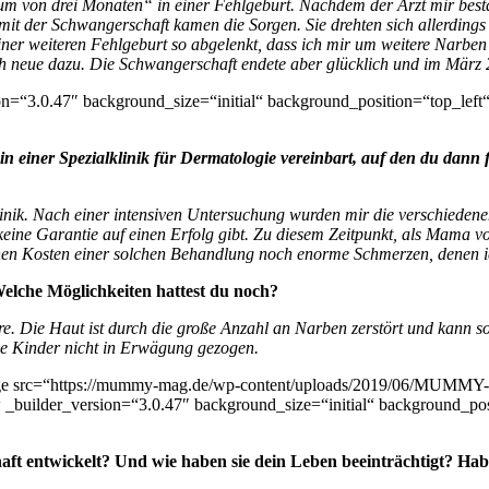
m von drei Monaten“ in einer Fehlgeburt. Nachdem der Arzt mir bestät
 mit der Schwangerschaft kamen die Sorgen. Sie drehten sich allerding
ner weiteren Fehlgeburt so abgelenkt, dass ich mir um weitere Narben
h neue dazu. Die Schwangerschaft endete aber glücklich und im März
on=“3.0.47″ background_size=“initial“ background_position=“top_lef
 einer Spezialklinik für Dermatologie vereinbart, auf den du dann f
inik. Nach einer intensiven Untersuchung wurden mir die verschiedene
 keine Garantie auf einen Erfolg gibt. Zu diesem Zeitpunkt, als Mama vo
en Kosten einer solchen Behandlung noch enorme Schmerzen, denen ic
elche Möglichkeiten hattest du noch?
. Die Haut ist durch die große Anzahl an Narben zerstört und kann so 
ie Kinder nicht in Erwägung gezogen.
age src=“https://mummy-mag.de/wp-content/uploads/2019/06/MUMMY-
 _builder_version=“3.0.47″ background_size=“initial“ background_po
ft entwickelt? Und wie haben sie dein Leben beeinträchtigt? Hab