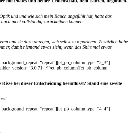
er mit Pilates und deiner Leidenschaft, dem Tanzen, begonnen.
Optik und und wie sich mein Bauch angefühlt hat, hatte das
 auch nicht vollständig zurückbilden können.
ren und sie dazu anregen, sich selbst zu reparieren. Zusätzlich habe
mer, damit niemand etwas sieht, wenn das Shirt mal etwas
t“ background_repeat=“repeat“][et_pb_column type=“2_3″]
lder_version=“3.0.71″ /][/et_pb_column][et_pb_column
 Risse bei dieser Entscheidung beeinflusst? Stand eine zweite
usst.
t“ background_repeat=“repeat“][et_pb_column type=“4_4″]