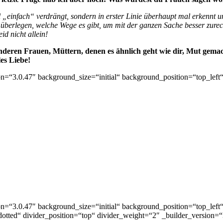
l „einfach“ verdrängt, sondern in erster Linie überhaupt mal erkennt 
am überlegen, welche Wege es gibt, um mit der ganzen Sache besser z
id nicht allein!
nderen Frauen, Müttern, denen es ähnlich geht wie dir, Mut gemac
les Liebe!
on=“3.0.47″ background_size=“initial“ background_position=“top_lef
on=“3.0.47″ background_size=“initial“ background_position=“top_lef
tted“ divider_position=“top“ divider_weight=“2″ _builder_version=“3