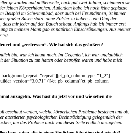
ller geworden und mittlerweile, nach gut zwei Jahren, schimmern sie
der feinen Körperhäarchen. Außerdem habe ich noch feine geplatzte
um Beispiel im Schwimmbad, aber auch bei Freundinnen, ist immer
en großen Busen stützt, ohne Polster zu haben… ein Ding der
 dass mir jeder auf den Bauch schaut. Anfangs hab ich immer erst
ehung zu meinem Mann gab es natürlich Einschränkungen. Aus meiner
erig.
euert und „zerfressen“. Wie hat sich das geäußert?
tlich bin, war ich kaum noch. Im Gegenteil, ich war unglaublich
it der Situation zu tun hatten oder betroffen waren und habe mich
t“ background_repeat=“repeat“][et_pb_column type=“1_2″]
lder_version=“3.0.71″ /][/et_pb_column][et_pb_column
mal anzugehn. Was hast du jetzt vor und wie sehen die
soll geschaut werden, welche körperlichen Probleme bestehen und ob,
 attestierten psychologischen Beeinträchtigung gelegentlich der
ufsuchen, um das Problem auch von dieser Seite endlich anzugehen.
n bzw. raten, die in einer ähnlichen Situation sind wie du?