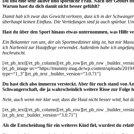
Du bist eine sehr aktive und sportliche Frau. Nach der Geburt 
Warum hast du dich damit nicht besser gefühlt?
Damit hab ich zwar das Gewicht verloren, dass ich in der Schwangers
überhaupt keinen Einfluss. Die Vertiefungen sind ja auch spürbar. Un
Hast du über den Sport hinaus etwas unternommen, was Hilfe v
Ein Bekannter von uns, der als Sportmediziner tätig ist, hat mir Mass
ich Narbenöl zur Hautpflege verwendet. Außerdem habe ich angefang
hochrutscht.
[/et_pb_text][/et_pb_column][/et_pb_row][et_pb_row _builder_versi
[et_pb_image src=“https://mummy-mag.de/wp-content/uploads/2019
type=“1_3″][et_pb_text _builder_version=“3.0.71″]
Du hast dich also immerzu versteckt. Aber für euch stand von Anf
Schwangerschaft, die ja wahrscheinlich weitere Risse zur Folge 
Nein, auch wenn mir klar war, dass die Haut nicht besser wird, hat d
[/et_pb_text][/et_pb_column][/et_pb_row][et_pb_row _builder_versi
[et_pb_text _builder_version=“3.0.71″]
Als die Entscheidung für ein weiteres Kind fiel, wurdest du rela