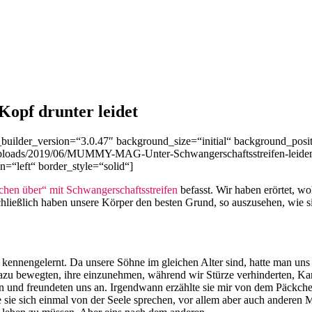
Kopf drunter leidet
_builder_version=“3.0.47″ background_size=“initial“ background_pos
loads/2019/06/MUMMY-MAG-Unter-Schwangerschaftsstreifen-leiden-01
n=“left“ border_style=“solid“]
chen über“ mit Schwangerschaftsstreifen
befasst. Wir haben erörtet, 
n schließlich haben unsere Körper den besten Grund, so auszusehen, w
ennengelernt. Da unsere Söhne im gleichen Alter sind, hatte man uns
 bewegten, ihre einzunehmen, während wir Stürze verhinderten, Karto
 und freundeten uns an. Irgendwann erzählte sie mir von dem Päckchen, 
lte sie sich einmal von der Seele sprechen, vor allem aber auch anderen