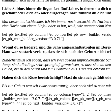
ermutigen, sich lieber Hilfe zu holen, als (heimlich) unglücklich dam
Liebe Sabine, hinter dir liegen fast fünf Jahre, in denen du dich
geschaut oder dich an- oder ausgezogen hast, fühltest du dich u
Mal besser, mal schlechter. Ich bin immer noch versucht, die Narben
eine Narbe von einem Unfall oder so hat, weiß, wie unangenehm Nar
[/et_pb_text][/et_pb_column][/et_pb_row][et_pb_row _builder_versi
[et_pb_text _builder_version=“3.0.71″]
Womit du so haderst, sind die Schwangerschaftsstreifen im Bere
Haut war so stark verletzt, dass sie sich nach der Geburt nicht
Zunächst muss ich sagen, dass ich zwei absolut unproblematische S
Jungs sind allerdings sehr sprunghaft gewachsen, so dass sich ab dem
Bauch, bis zu den Seiten und zur Bikinizone aus. Und das obwohl ich
Haben dich die Risse beeinträchtigt? Hast du sie auch gefühlt o
Bis zur Geburt war ich zwar etwas traurig, aber noch viel zu sehr mi
[/et_pb_text][/et_pb_column][et_pb_column type=“1_2″][et_pb_im
_builder_version=“3.0.71″ /][/et_pb_column][/et_pb_row][et_pb_row
type=“4_4″][et_pb_text _builder_version=“3.0.71″]