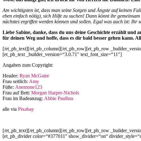
Am wichtigsten ist, dass man seine Sorgen und Ängste auf keinen Fal
eben einfach nötig), sich Hilfe zu suchen! Dann könnt ihr gemeins
nächstes ergriffen werden können und sollen. Egal was auch ist: Ihr se
Liebe Sabine, danke, dass du uns deine Geschichte erzählt und a
für deinen Weg und hoffe, dass es dir bald besser gehen kann. Al
[/et_pb_text][/et_pb_column][/et_pb_row][et_pb_row _builder_versi
[et_pb_text _builder_version=“3.0.71″ text_font_size=“11″]
Angaben zum Copyright:
Header:
Ryan McGuire
Frau seitlich:
Amy
Füße:
Anemone123
Frau auf Bett:
Morgan Harper-Nichols
Frau im Badeanzug:
Abbie Paulhus
alle via
Pixabay
[/et_pb_text][/et_pb_column][/et_pb_row][et_pb_row _builder_versi
[et_pb_divider color=“#377011″ show_divider=“on“ divider_style=“do