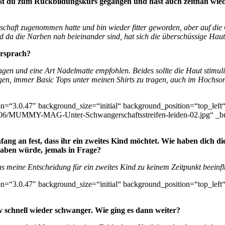
bist du zum Rückbildungskurs gegangen und hast auch zeitnah wied
chaft zugenommen hatte und bin wieder fitter geworden, aber auf die 
d da die Narben nah beieinander sind, hat sich die überschüssige Haut
ersprach?
agen und eine Art Nadelmatte empfohlen. Beides sollte die Haut stimulie
en, immer Basic Tops unter meinen Shirts zu tragen, auch im Hochsom
on=“3.0.47″ background_size=“initial“ background_position=“top_lef
/06/MUMMY-MAG-Unter-Schwangerschaftsstreifen-leiden-02.jpg“ _bui
ang an fest, dass ihr ein zweites Kind möchtet. Wie haben dich die
haben würde, jemals in Frage?
as meine Entscheidung für ein zweites Kind zu keinem Zeitpunkt beeinfl
on=“3.0.47″ background_size=“initial“ background_position=“top_lef
tiv schnell wieder schwanger. Wie ging es dann weiter?