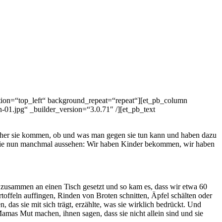
ition=“top_left“ background_repeat=“repeat“][et_pb_column
.jpg“ _builder_version=“3.0.71″ /][et_pb_text
woher sie kommen, ob und was man gegen sie tun kann und haben dazu
ie sie nun manchmal aussehen: Wir haben Kinder bekommen, wir haben
 zusammen an einen Tisch gesetzt und so kam es, dass wir etwa 60
ffeln auffingen, Rinden von Broten schnitten, Äpfel schälten oder
das sie mit sich trägt, erzählte, was sie wirklich bedrückt. Und
 Mamas Mut machen, ihnen sagen, dass sie nicht allein sind und sie