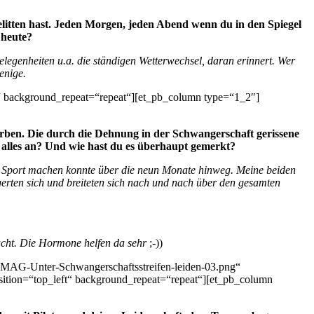
 gelitten hast. Jeden Morgen, jeden Abend wenn du in den Spiegel
 heute?
legenheiten u.a. die ständigen Wetterwechsel, daran erinnert. Wer
enige.
t“ background_repeat=“repeat“][et_pb_column type=“1_2″]
Narben. Die durch die Dehnung in der Schwangerschaft gerissene
n alles an? Und wie hast du es überhaupt gemerkt?
en Sport machen konnte über die neun Monate hinweg. Meine beiden
ngerten sich und breiteten sich nach und nach über den gesamten
edacht. Die Hormone helfen da sehr
;-))
MAG-Unter-Schwangerschaftsstreifen-leiden-03.png“
sition=“top_left“ background_repeat=“repeat“][et_pb_column