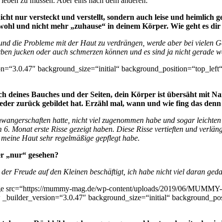
it leben zu müssen. Aber eins nach dem anderen.
 nicht nur versteckt und verstellt, sondern auch leise und heimlich
nwohl und nicht mehr „zuhause“ in deinem Körper. Wie geht es dir
 und die Probleme mit der Haut zu verdrängen, werde aber bei vielen Ge
ben jucken oder auch schmerzen können und es sind ja nicht gerade w
on=“3.0.47″ background_size=“initial“ background_position=“top_lef
ich deines Bauches und der Seiten, dein Körper ist übersäht mit 
 wieder zurück gebildet hat. Erzähl mal, wann und wie fing das den
chwangerschaften hatte, nicht viel zugenommen habe und sogar leicht
 6. Monat erste Risse gezeigt haben. Diese Risse vertieften und verlä
 meine Haut sehr regelmäßige gepflegt habe.
der „nur“ gesehen?
t der Freude auf den Kleinen beschäftigt, ich habe nicht viel daran g
age src=“https://mummy-mag.de/wp-content/uploads/2019/06/MUMMY-
 _builder_version=“3.0.47″ background_size=“initial“ background_po