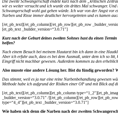
Die zweite Schwangerschaft endete kurz nach dem „kritischen Zeitrau
wir es weiter versucht und ich wurde ein drittes Mal schwanger. Und
Schwangerschaft wohl gut gehen würde. Ich war von der Angst vor ei
Narben und Risse immer deutlicher hervorgetreten und es kamen auc
[/et_pb_text][/et_pb_column][/et_pb_row][et_pb_row _builder_versi
[et_pb_text _builder_version=“3.0.71″]
Kurz nach der Geburt deines zweiten Sohnes hast du einen Termin in
helfen?
Nach einem Besuch bei meinem Hautarzt bin ich dann in eine Hautkl
Aber ich erfuhr auch, dass es bei dem Ausmaß, unter dem ich so litt,
Eingriff nicht machbar gewesen. Außerdem kommen zu den erheblich
Also musste eine andere Lösung her. Bist du fündig geworden? W
Das stimmt, weil es ja nur eine reine Narbenbehandlung gewesen wäre
Methode habe ich aufgrund der Risiken einer OP und mit Blick auf d
[/et_pb_text][/et_pb_column][et_pb_column type=“1_2″][et_pb_im
_builder_version=“3.0.71″ /][/et_pb_column][/et_pb_row][et_pb_row
type=“4_4″][et_pb_text _builder_version=“3.0.71″]
Wie haben sich denn die Narben nach der zweiten Schwangerscha