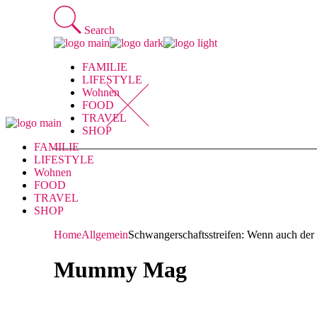
Skip
to
Search
the
content
FAMILIE
LIFESTYLE
Wohnen
FOOD
TRAVEL
SHOP
FAMILIE
LIFESTYLE
Wohnen
FOOD
TRAVEL
SHOP
Home
Allgemein
Schwangerschaftsstreifen: Wenn auch der 
Mummy Mag