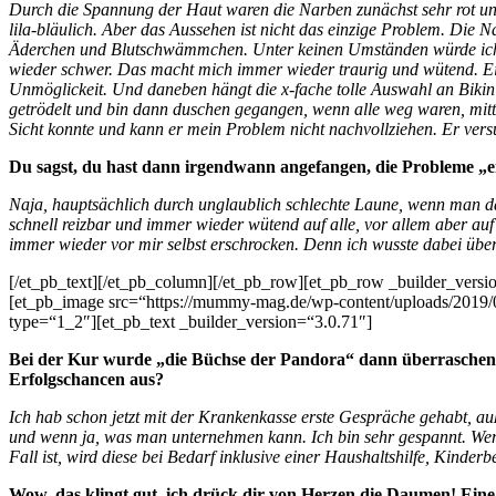
Durch die Spannung der Haut waren die Narben zunächst sehr rot und
lila-bläulich. Aber das Aussehen ist nicht das einzige Problem. Di
Äderchen und Blutschwämmchen. Unter keinen Umständen würde ich e
wieder schwer. Das macht mich immer wieder traurig und wütend. Ei
Unmöglickeit. Und daneben hängt die x-fache tolle Auswahl an Bikin
getrödelt und bin dann duschen gegangen, wenn alle weg waren, mi
Sicht konnte und kann er mein Problem nicht nachvollziehen. Er versuc
Du sagst, du hast dann irgendwann angefangen, die Probleme „ei
Naja, hauptsächlich durch unglaublich schlechte Laune, wenn man da
schnell reizbar und immer wieder wütend auf alle, vor allem aber auf
immer wieder vor mir selbst erschrocken. Denn ich wusste dabei überh
[/et_pb_text][/et_pb_column][/et_pb_row][et_pb_row _builder_versi
[et_pb_image src=“https://mummy-mag.de/wp-content/uploads/2019
type=“1_2″][et_pb_text _builder_version=“3.0.71″]
Bei der Kur wurde „die Büchse der Pandora“ dann überraschend 
Erfolgschancen aus?
Ich hab schon jetzt mit der Krankenkasse erste Gespräche gehabt, au
und wenn ja, was man unternehmen kann. Ich bin sehr gespannt. Wenn 
Fall ist, wird diese bei Bedarf inklusive einer Haushaltshilfe, Kinde
Wow, das klingt gut, ich drück dir von Herzen die Daumen! Eine 