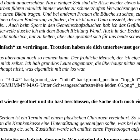
 damit unübersehbar. Nach einiger Zeit sind die Risse wieder etwas he
e Narben führen nämlich immer wieder zu schmerzhaften Verwachsungen 
inen Bikini tragen. Und bei anderen Frauen die Bäuche zu sehen, z
nen okayen Badeanzug zu finden, der nicht nach Oma aussieht, der ein
is… Auch beim Sport in den Gemeinschaftsduschen hab ich das Gefühl,
ttlerweile dusche ich mit dem Bauch Richtung Wand. Auch in der Bezi
ht natürlich, mir zu helfen, aber das gestaltet sich für uns beide schwi
nfach“ zu verdrängen. Trotzdem haben sie dich unterbewusst gest
s überhaupt noch so nennen kann. Der fröhliche Mensch, der ich eigen
 mich selbst. Ich hab grundlos Leute angemotzt, die überhaupt nichts m
aupt nicht, was eigentlich mit mir los war.
on=“3.0.47″ background_size=“initial“ background_position=“top_lef
/06/MUMMY-MAG-Unter-Schwangerschaftsstreifen-leiden-05.png“ _bui
wieder geöffnet und du hast beschlossen, die Sache doch noch ein
ßerdem ist ein Termin mit einem plastischen Chirurgen vereinbart. So 
die Krankenkasse eine Unterstützung genehmigen sollte, was bei einer
rbetreuung etc. sein. Zusätzlich werde ich endlich einen Psychologen a
letzte Frage hab ich aber noch: Was würdest du Frauen sagen wolle