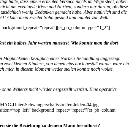
igt hatte, dass einem erneuten Versuch nichts im Wege steht, haben
s nicht um eventuelle Risse und Narben, sondern nur darum, ob diese
 tatsächlich wenig Gedanken gemacht habe. Aber natürlich sind die
 2017 kam mein zweiter Sohn gesund und munter zur Welt.
t“ background_repeat=“repeat“][et_pb_column type=“1_2″]
ast ein halbes Jahr warten musstest. Wie konnte man dir dort
n Möglichkeiten bezüglich einer Narben-Behandlung aufgezeigt.
n zwei kleinen Kindern, von denen eins noch gestillt wurde, wäre ein
h mich in diesem Moment weder stellen konnte noch wollte.
ohne Weiteres nicht wieder hergestellt werden. Eine operative
MAG-Unter-Schwangerschaftsstreifen-leiden-04.jpg“
sition=“top_left“ background_repeat=“repeat“][et_pb_column
en sie die Beziehung zu deinem Mann beeinflusst?