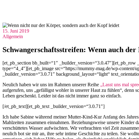
15. Juni 2019
Allgemein
Schwangerschaftsstreifen: Wenn auch der 
[et_pb_section bb_built=“1″ _builder_version=“3.0.47″][et_pb_row 
type=“4_4″][et_pb_image src=“https://mummy-mag.de/wp-content/up
_builder_version=“3.0.71″ background_layout=“light“ text_orientatio
Neulich haben wir uns im Rahmen unserer Reihe
„Lasst uns mal spre
aufgerufen, uns „gefälligst wohler in unserer Haut zu fühlen“, den
Leben geschenkt. Leider ist das nicht immer ganz so einfach.
[/et_pb_text][et_pb_text _builder_version=“3.0.71″]
Ich habe Sabine während meiner Mutter-Kind-Kur Anfang des Jahres k
Mahlzeiten zusammen einnahmen. Beziehungsweise unsere Kinder dazu
verschüttetes Wasser aufwischten. Wir verbrachten viel Zeit zusammen
neulich bot sie mir an, ihre sehr intime Geschichte zu teilen. Sie wol