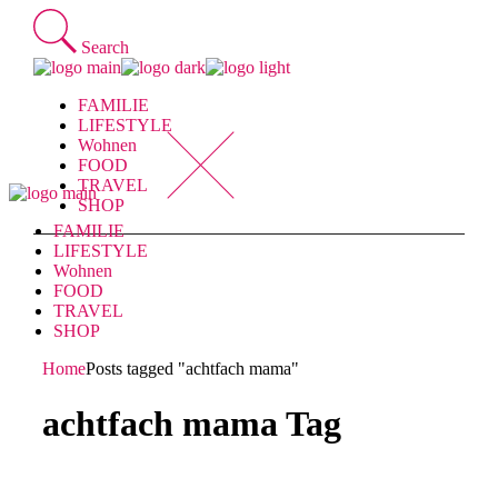
Skip
to
Search
the
content
FAMILIE
LIFESTYLE
Wohnen
FOOD
TRAVEL
SHOP
FAMILIE
LIFESTYLE
Wohnen
FOOD
TRAVEL
SHOP
Home
Posts tagged "achtfach mama"
achtfach mama Tag