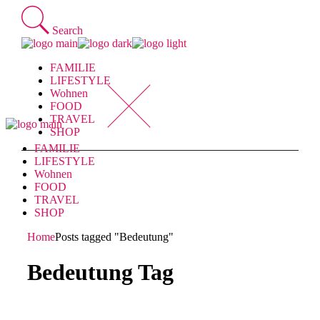
Skip
to
Search
the
content
FAMILIE
LIFESTYLE
Wohnen
FOOD
TRAVEL
SHOP
FAMILIE
LIFESTYLE
Wohnen
FOOD
TRAVEL
SHOP
Home
Posts tagged "Bedeutung"
Bedeutung Tag