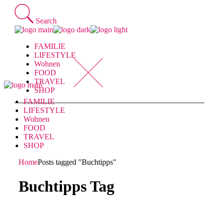
Skip
to
Search
the
content
FAMILIE
LIFESTYLE
Wohnen
FOOD
TRAVEL
SHOP
FAMILIE
LIFESTYLE
Wohnen
FOOD
TRAVEL
SHOP
Home
Posts tagged "Buchtipps"
Buchtipps Tag