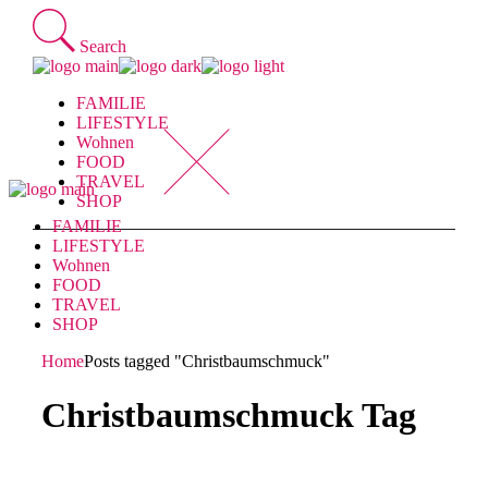
Skip
to
Search
the
content
FAMILIE
LIFESTYLE
Wohnen
FOOD
TRAVEL
SHOP
FAMILIE
LIFESTYLE
Wohnen
FOOD
TRAVEL
SHOP
Home
Posts tagged "Christbaumschmuck"
Christbaumschmuck Tag