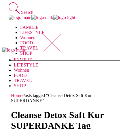
Skip
to
Search
the
content
FAMILIE
LIFESTYLE
Wohnen
FOOD
TRAVEL
SHOP
FAMILIE
LIFESTYLE
Wohnen
FOOD
TRAVEL
SHOP
Home
Posts tagged "Cleanse Detox Saft Kur
SUPERDANKE"
Cleanse Detox Saft Kur
SUPERDANKE Tag