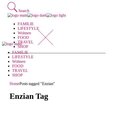
Skip
to
Search
the
content
FAMILIE
LIFESTYLE
Wohnen
FOOD
TRAVEL
SHOP
FAMILIE
LIFESTYLE
Wohnen
FOOD
TRAVEL
SHOP
Home
Posts tagged "Enzian"
Enzian Tag