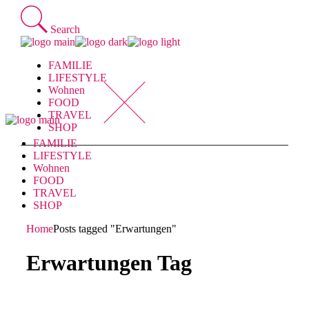
Skip
to
Search
the
content
FAMILIE
LIFESTYLE
Wohnen
FOOD
TRAVEL
SHOP
FAMILIE
LIFESTYLE
Wohnen
FOOD
TRAVEL
SHOP
Home
Posts tagged "Erwartungen"
Erwartungen Tag