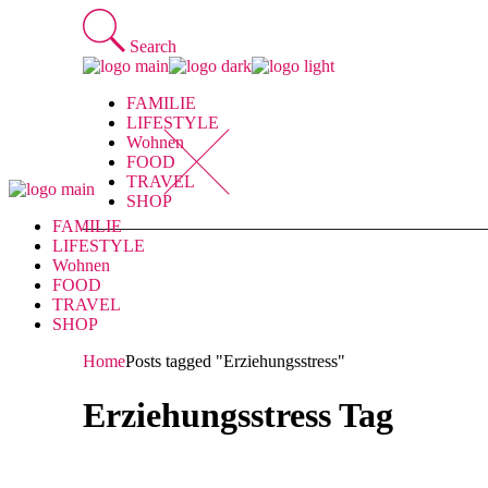
Skip
to
Search
the
content
FAMILIE
LIFESTYLE
Wohnen
FOOD
TRAVEL
SHOP
FAMILIE
LIFESTYLE
Wohnen
FOOD
TRAVEL
SHOP
Home
Posts tagged "Erziehungsstress"
Erziehungsstress Tag